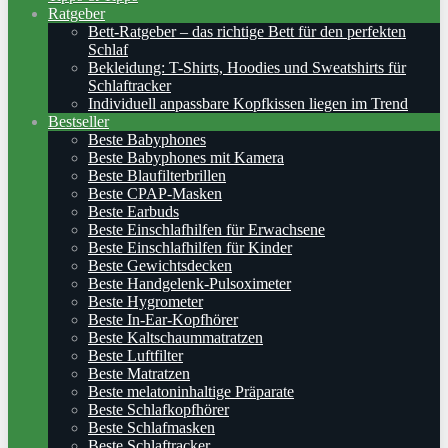
Ratgeber
Bett-Ratgeber – das richtige Bett für den perfekten
Schlaf
Bekleidung: T-Shirts, Hoodies und Sweatshirts für
Schlaftracker
Individuell anpassbare Kopfkissen liegen im Trend
Bestseller
Beste Babyphones
Beste Babyphones mit Kamera
Beste Blaufilterbrillen
Beste CPAP-Masken
Beste Earbuds
Beste Einschlafhilfen für Erwachsene
Beste Einschlafhilfen für Kinder
Beste Gewichtsdecken
Beste Handgelenk-Pulsoximeter
Beste Hygrometer
Beste In-Ear-Kopfhörer
Beste Kaltschaummatratzen
Beste Luftfilter
Beste Matratzen
Beste melatoninhaltige Präparate
Beste Schlafkopfhörer
Beste Schlafmasken
Beste Schlaftracker