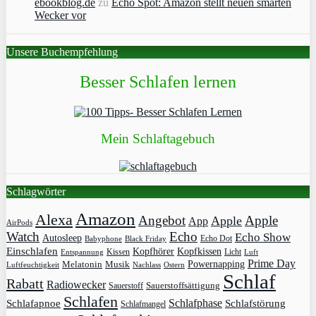
ebookblog.de
zu
Echo Spot: Amazon stellt neuen smarten
Wecker vor
Unsere Buchempfehlung
Besser Schlafen lernen
Mein Schlaftagebuch
Schlagwörter
Amazon
Alexa
Angebot
Apple
Apple
App
AirPods
Watch
Echo
Echo Show
Autosleep
Echo Dot
Babyphone
Black Friday
Einschlafen
Kopfhörer
Kopfkissen
Kissen
Licht
Entspannung
Luft
Prime Day
Powernapping
Melatonin
Musik
Luftfeuchtigkeit
Nachlass
Ostern
Schlaf
Rabatt
Radiowecker
Sauerstoff
Sauerstoffsättigung
Schlafen
Schlafphase
Schlafapnoe
Schlafstörung
Schlafmangel