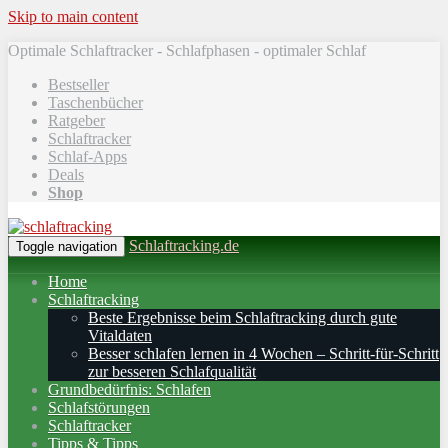
Skip to main content
Optimale Schlaftracker - Schlafphasen - optimaler Schlaf
Bestseller
Taschenbücher
Ratgeber
Schlaftracker
Schlaf-Apps
Deals
Shop
Schlaftracking.de
Toggle navigation
Home
Schlaftracking
Beste Ergebnisse beim Schlaftracking durch gute
Vitaldaten
Besser schlafen lernen in 4 Wochen – Schritt‑für‑Schritt
zur besseren Schlafqualität
Grundbedürfnis: Schlafen
Schlafstörungen
Schlaftracker
Tipps & Tipps