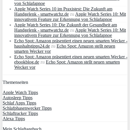
von Schlafapnoe
Apple Watch Series 10 im Praxistest: Die Zukunft am
Handgelenk - smartwatchz.de
zu
Apple Watch Series 10: Mit
innovativem Feature zur Erkennung von Schlafapnoe
Apple Watch Series 10: Die Zukunft der Gesundheit am
Handgelenk - smartwatchz.de
zu
Apple Watch Series 10: Mit
innovativem Feature zur Erkennung von Schlafapnoe
Echo Spot: Amazon präsentiert einen neuen smarten Wecker -
haushaltstipps24.de
zu
Echo Spot: Amazon stellt neuen
smarten Wecker vor
Echo Spot: Amazon präsentiert einen neuen smarten Wecker -
ebookblog.de
zu
Echo Spot: Amazon stellt neuen smarten
Wecker vor
Themenseiten
Apple Watch Tipps
Autosleep Tipps
Schlaf Apps Tipps
Schlafphasenwecker Tipps
Schlaftracker Tipps
Alexa Tipps
Mein Schlaftagebuch