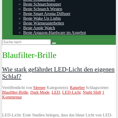
Beste Schnarchstopper
Beste Schnarch Westen
Beste Smart Aroma Diffuser
Beste Wake Up Lights
Beste Wärmeunterbetten
Beste Apple Watch
Beste Amazon-Hardware im Angebot
Blaufilter-Brille
Wie stark gefährdet LED-Licht den eigenen
Schlaf?
Veröffentlicht von
Sleeper
Kategorie(n):
Ratgeber
Schlagwörter:
Blaufilter-Brille
,
Dark Mode
,
LED
,
LED-Licht
,
Night Shift
1
Kommentar
LED-Licht: Erste Studien belegen, dass das blaue Licht von LED-