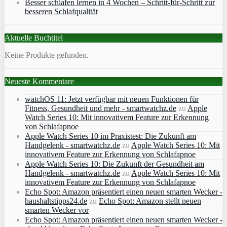
Besser schlafen lernen in 4 Wochen – Schritt‑für‑Schritt zur
besseren Schlafqualität
Aktuelle Buchtitel
Keine Produkte gefunden.
Neueste Kommentare
watchOS 11: Jetzt verfügbar mit neuen Funktionen für
Fitness, Gesundheit und mehr - smartwatchz.de
zu
Apple
Watch Series 10: Mit innovativem Feature zur Erkennung
von Schlafapnoe
Apple Watch Series 10 im Praxistest: Die Zukunft am
Handgelenk - smartwatchz.de
zu
Apple Watch Series 10: Mit
innovativem Feature zur Erkennung von Schlafapnoe
Apple Watch Series 10: Die Zukunft der Gesundheit am
Handgelenk - smartwatchz.de
zu
Apple Watch Series 10: Mit
innovativem Feature zur Erkennung von Schlafapnoe
Echo Spot: Amazon präsentiert einen neuen smarten Wecker -
haushaltstipps24.de
zu
Echo Spot: Amazon stellt neuen
smarten Wecker vor
Echo Spot: Amazon präsentiert einen neuen smarten Wecker -