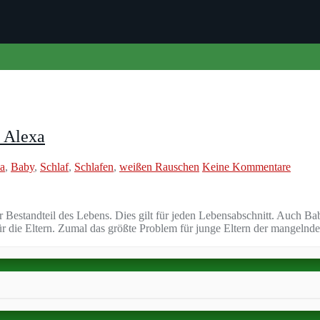
h Alexa
a
,
Baby
,
Schlaf
,
Schlafen
,
weißen Rauschen
Keine Kommentare
er Bestandteil des Lebens. Dies gilt für jeden Lebensabschnitt. Auch B
r die Eltern. Zumal das größte Problem für junge Eltern der mangelnde 