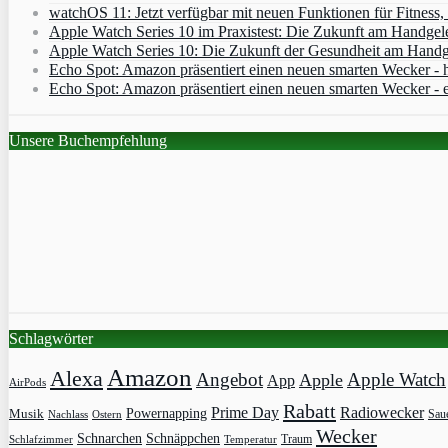
watchOS 11: Jetzt verfügbar mit neuen Funktionen für Fitness
Apple Watch Series 10 im Praxistest: Die Zukunft am Handgel
Apple Watch Series 10: Die Zukunft der Gesundheit am Handg
Echo Spot: Amazon präsentiert einen neuen smarten Wecker - h
Echo Spot: Amazon präsentiert einen neuen smarten Wecker - 
Unsere Buchempfehlung
Schlagwörter
Amazon
Alexa
Angebot
Apple Watch
Apple
App
AirPods
Rabatt
Prime Day
Radiowecker
Powernapping
Musik
Saue
Nachlass
Ostern
Wecker
Schnarchen
Schnäppchen
Traum
Schlafzimmer
Temperatur