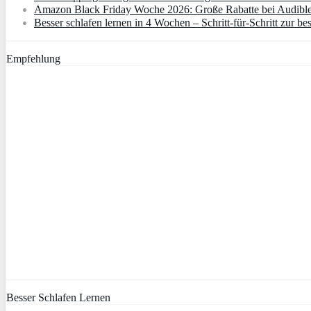
Amazon Black Friday Woche 2026: Große Rabatte bei Audibl
Besser schlafen lernen in 4 Wochen – Schritt‑für‑Schritt zur bes
Empfehlung
Besser Schlafen Lernen