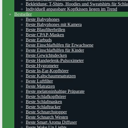
Bekleidung: T-Shirts, Hoodies und Sweatshirts für Schla
Individuell anpassbare Kopfkissen liegen im Trend
Bestseller
Beste Babyphones
Beste Babyphones mit Kamera
Beste Blaufilterbrillen
Beste CPAP-Masken
Beste Earbuds
Beste Einschlafhilfen für Erwachsene
Beste Einschlafhilfen für Kinder
Beste Gewichtsdecken
Beste Handgelenk-Pulsoximeter
Beste Hygrometer
Beste In-Ear-Kopfhörer
Beste Kaltschaummatratzen
Beste Luftfilter
Beste Matratzen
Beste melatoninhaltige Präparate
Beste Schlafkopfhörer
Beste Schlafmasken
Beste Schlaftracker
Beste Schnarchstopper
Beste Schnarch Westen
Beste Smart Aroma Diffuser
Beste Wake Up Lights