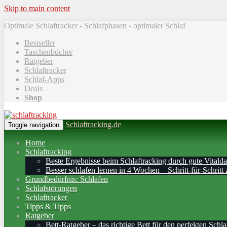
Skip to main content
Optimale Schlaftracker - Schlafphasen - optimaler Schlaf
Bestseller
Taschenbücher
Ratgeber
Schlaftracker
Schlaf-Apps
Deals
Shop
Schlaftracking.de
Toggle navigation
Home
Schlaftracking
Beste Ergebnisse beim Schlaftracking durch gute Vitalda
Besser schlafen lernen in 4 Wochen – Schritt‑für‑Schritt 
Grundbedürfnis: Schlafen
Schlafstörungen
Schlaftracker
Tipps & Tipps
Ratgeber
Bett-Ratgeber – das richtige Bett für den perfekten Schla