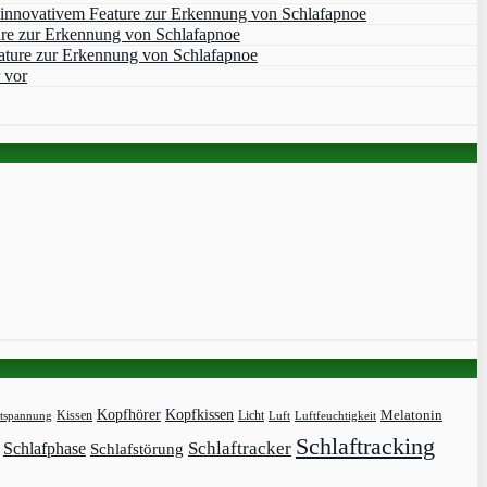
 innovativem Feature zur Erkennung von Schlafapnoe
ure zur Erkennung von Schlafapnoe
ature zur Erkennung von Schlafapnoe
 vor
Kopfhörer
Kopfkissen
Kissen
Licht
Melatonin
tspannung
Luft
Luftfeuchtigkeit
Schlaftracking
Schlaftracker
Schlafphase
Schlafstörung