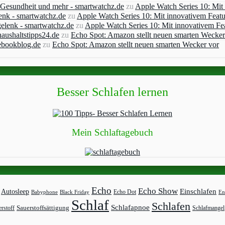
, Gesundheit und mehr - smartwatchz.de
zu
Apple Watch Series 10: Mit
enk - smartwatchz.de
zu
Apple Watch Series 10: Mit innovativem Feat
elenk - smartwatchz.de
zu
Apple Watch Series 10: Mit innovativem Fe
aushaltstipps24.de
zu
Echo Spot: Amazon stellt neuen smarten Wecker
ebookblog.de
zu
Echo Spot: Amazon stellt neuen smarten Wecker vor
Besser Schlafen lernen
Mein Schlaftagebuch
Echo
Echo Show
Einschlafen
Autosleep
Echo Dot
Babyphone
Black Friday
En
Schlaf
Schlafen
Schlafapnoe
rstoff
Sauerstoffsättigung
Schlafmangel