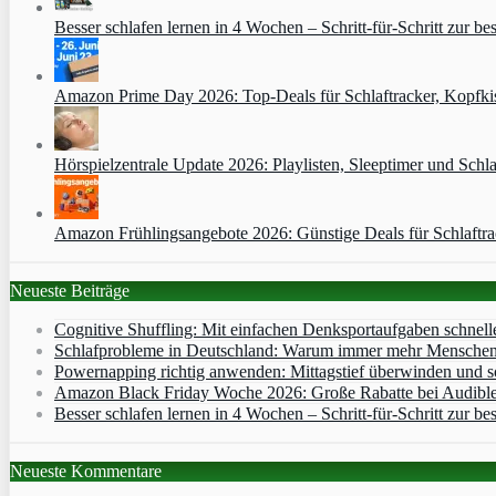
Besser schlafen lernen in 4 Wochen – Schritt‑für‑Schritt zur bes
Amazon Prime Day 2026: Top-Deals für Schlaftracker, Kopfkis
Hörspielzentrale Update 2026: Playlisten, Sleeptimer und Schla
Amazon Frühlingsangebote 2026: Günstige Deals für Schlaftr
Neueste Beiträge
Cognitive Shuffling: Mit einfachen Denksportaufgaben schnell
Schlafprobleme in Deutschland: Warum immer mehr Menschen s
Powernapping richtig anwenden: Mittagstief überwinden und s
Amazon Black Friday Woche 2026: Große Rabatte bei Audibl
Besser schlafen lernen in 4 Wochen – Schritt‑für‑Schritt zur bes
Neueste Kommentare