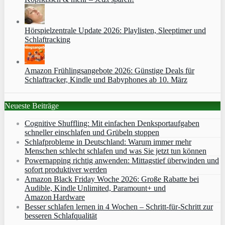
Hörspielzentrale Update 2026: Playlisten, Sleeptimer und
Schlaftracking
Amazon Frühlingsangebote 2026: Günstige Deals für
Schlaftracker, Kindle und Babyphones ab 10. März
Neueste Beiträge
Cognitive Shuffling: Mit einfachen Denksportaufgaben
schneller einschlafen und Grübeln stoppen
Schlafprobleme in Deutschland: Warum immer mehr
Menschen schlecht schlafen und was Sie jetzt tun können
Powernapping richtig anwenden: Mittagstief überwinden und
sofort produktiver werden
Amazon Black Friday Woche 2026: Große Rabatte bei
Audible, Kindle Unlimited, Paramount+ und
Amazon Hardware
Besser schlafen lernen in 4 Wochen – Schritt‑für‑Schritt zur
besseren Schlafqualität