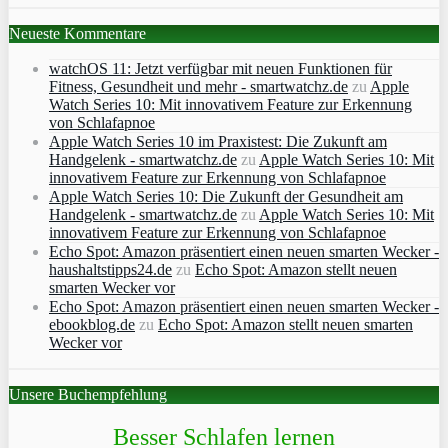
Neueste Kommentare
watchOS 11: Jetzt verfügbar mit neuen Funktionen für
Fitness, Gesundheit und mehr - smartwatchz.de
zu
Apple
Watch Series 10: Mit innovativem Feature zur Erkennung
von Schlafapnoe
Apple Watch Series 10 im Praxistest: Die Zukunft am
Handgelenk - smartwatchz.de
zu
Apple Watch Series 10: Mit
innovativem Feature zur Erkennung von Schlafapnoe
Apple Watch Series 10: Die Zukunft der Gesundheit am
Handgelenk - smartwatchz.de
zu
Apple Watch Series 10: Mit
innovativem Feature zur Erkennung von Schlafapnoe
Echo Spot: Amazon präsentiert einen neuen smarten Wecker -
haushaltstipps24.de
zu
Echo Spot: Amazon stellt neuen
smarten Wecker vor
Echo Spot: Amazon präsentiert einen neuen smarten Wecker -
ebookblog.de
zu
Echo Spot: Amazon stellt neuen smarten
Wecker vor
Unsere Buchempfehlung
Besser Schlafen lernen