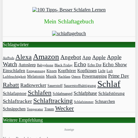
Mein Schlaftagebuch
Schlagwörter
Amazon
Alexa
Angebot
Apple
Apple
App
AirPods
Watch
Echo
Echo Show
Autosleep
Echo Dot
Babyphone
Black Friday
Einschlafen
Kopfhörer
Kopfkissen
Kissen
Licht
Entspannung
Luft
Prime Day
Powernapping
Melatonin
Musik
Luftfeuchtigkeit
Nachlass
Ostern
Schlaf
Rabatt
Radiowecker
Sauerstoff
Sauerstoffsättigung
Schlafen
Schlafphase
Schlafapnoe
Schlafstörung
Schlafmangel
Schlaftracking
Schlaftracker
Schnarchen
Schlafzimmer
Wecker
Schnäppchen
Traum
Temperatur
Weitere Empfehlung
Anzeige