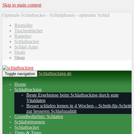
Skip to main content
Optimale Schlaftracker - Schlafphasen - optimaler Schlaf
Bestseller
Taschenbücher
Ratgeber
Schlaftracker
Schlaf-Apps
Deals
Shop
Schlaftracking.de
Toggle navigation
Home
Schlaftracking
Beste Ergebnisse beim Schlaftracking durch gute
Vitaldaten
Besser schlafen lernen in 4 Wochen – Schritt‑für‑Schritt
zur besseren Schlafqualität
Grundbedürfnis: Schlafen
Schlafstörungen
Schlaftracker
Tipps & Tipps