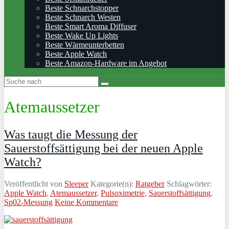
Beste Schnarchstopper
Beste Schnarch Westen
Beste Smart Aroma Diffuser
Beste Wake Up Lights
Beste Wärmeunterbetten
Beste Apple Watch
Beste Amazon-Hardware im Angebot
Atemaussetzer
Was taugt die Messung der
Sauerstoffsättigung bei der neuen Apple
Watch?
Veröffentlicht von
Sleeper
Kategorie(n):
Ratgeber
Schlagwörter:
Apple Watch
,
Atemaussetzer
,
Pulsoximetrie
,
Sauerstoffsättigung
,
Sp02-Messung
Keine Kommentare