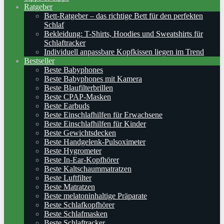
Ratgeber
Bett-Ratgeber – das richtige Bett für den perfekten
Schlaf
Bekleidung: T-Shirts, Hoodies und Sweatshirts für
Schlaftracker
Individuell anpassbare Kopfkissen liegen im Trend
Bestseller
Beste Babyphones
Beste Babyphones mit Kamera
Beste Blaufilterbrillen
Beste CPAP-Masken
Beste Earbuds
Beste Einschlafhilfen für Erwachsene
Beste Einschlafhilfen für Kinder
Beste Gewichtsdecken
Beste Handgelenk-Pulsoximeter
Beste Hygrometer
Beste In-Ear-Kopfhörer
Beste Kaltschaummatratzen
Beste Luftfilter
Beste Matratzen
Beste melatoninhaltige Präparate
Beste Schlafkopfhörer
Beste Schlafmasken
Beste Schlaftracker