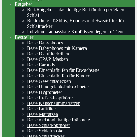
Ratgeber
Bett-Ratgeber – das richtige Bett für den perfekten
Schlaf
Bekleidung: T-Shirts, Hoodies und Sweatshirts für
Schlaftracker
Individuell anpassbare Kopfkissen liegen im Trend
Bestseller
Beste Babyphones
Beste Babyphones mit Kamera
Beste Blaufilterbrillen
Beste CPAP-Masken
Beste Earbuds
Beste Einschlafhilfen für Erwachsene
Beste Einschlafhilfen für Kinder
Beste Gewichtsdecken
Beste Handgelenk-Pulsoximeter
Beste Hygrometer
Beste In-Ear-Kopfhörer
Beste Kaltschaummatratzen
Beste Luftfilter
Beste Matratzen
Beste melatoninhaltige Präparate
Beste Schlafkopfhörer
Beste Schlafmasken
Beste Schlaftracker