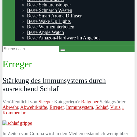
Beste Schnarchstopper
Beste Schnarch Westen
Beste Smart Aroma Diffuser
Beste Wake Up Lights
Beste Wärmeunterbetten
Beste Apple Watch
Beste Amazon-Hardware im Angebot
Erreger
Stärkung des Immunsystems durch
ausreichend Schlaf
Veröffentlicht von
Sleeper
Kategorie(n):
Ratgeber
Schlagwörter:
Abwehr
,
Abwehrkräfte
,
Erreger
,
Immunsystem
,
Schlaf
,
Virus
1
Kommentar
In Zeiten von Corona wird in den Medien erstaunlich wenig über