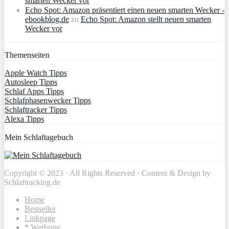
smarten Wecker vor
Echo Spot: Amazon präsentiert einen neuen smarten Wecker -
ebookblog.de
zu
Echo Spot: Amazon stellt neuen smarten
Wecker vor
Themenseiten
Apple Watch Tipps
Autosleep Tipps
Schlaf Apps Tipps
Schlafphasenwecker Tipps
Schlaftracker Tipps
Alexa Tipps
Mein Schlaftagebuch
Copyright © 2023 · All Rights Reserved · Content & Design by
Schlaftracking.de
Home
Bestseller
Linkpage
* Werbung