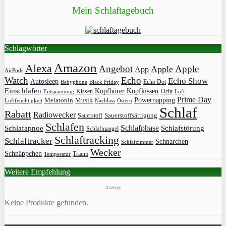
Mein Schlaftagebuch
Schlagwörter
Amazon
Alexa
Angebot
Apple
Apple
App
AirPods
Watch
Echo
Echo Show
Autosleep
Echo Dot
Babyphone
Black Friday
Einschlafen
Kopfhörer
Kopfkissen
Kissen
Licht
Entspannung
Luft
Prime Day
Powernapping
Melatonin
Musik
Luftfeuchtigkeit
Nachlass
Ostern
Schlaf
Rabatt
Radiowecker
Sauerstoff
Sauerstoffsättigung
Schlafen
Schlafphase
Schlafapnoe
Schlafstörung
Schlafmangel
Schlaftracking
Schlaftracker
Schnarchen
Schlafzimmer
Wecker
Schnäppchen
Traum
Temperatur
Weitere Empfehlung
Anzeige
Keine Produkte gefunden.