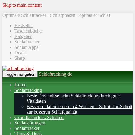
Skip to main content
Optimale Schlaftracker - Schlafphasen - optimaler Schlaf
Bestseller
Taschenbücher
Ratgeber
Schlaftracker
Schlaf-Apps
Deals
Shop
Schlaftracking.de
Toggle navigation
Home
Schlaftracking
Beste Ergebnisse beim Schlaftracking durch gute
Vitaldaten
Besser schlafen lernen in 4 Wochen – Schritt‑für‑Schritt
zur besseren Schlafqualität
Grundbedürfnis: Schlafen
Schlafstörungen
Schlaftracker
Tipps & Tipps