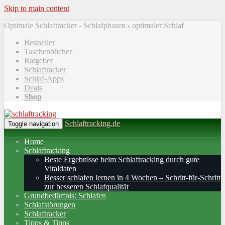
Skip to main content
Optimale Schlaftracker - Schlafphasen - optimaler Schlaf
Bestseller
Taschenbücher
Ratgeber
Schlaftracker
Schlaf-Apps
Deals
Shop
Schlaftracking.de
Toggle navigation
Home
Schlaftracking
Beste Ergebnisse beim Schlaftracking durch gute
Vitaldaten
Besser schlafen lernen in 4 Wochen – Schritt‑für‑Schritt
zur besseren Schlafqualität
Grundbedürfnis: Schlafen
Schlafstörungen
Schlaftracker
Tipps & Tipps