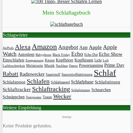
Mein Schlaftagebuch
Schlagwörter
Amazon
Alexa
Angebot
Apple
Apple
App
AirPods
Watch
Echo
Echo Show
Autosleep
Echo Dot
Babyphone
Black Friday
Einschlafen
Kopfhörer
Kopfkissen
Kissen
Licht
Entspannung
Luft
Prime Day
Powernapping
Melatonin
Musik
Luftfeuchtigkeit
Nachlass
Ostern
Schlaf
Rabatt
Radiowecker
Sauerstoff
Sauerstoffsättigung
Schlafen
Schlafphase
Schlafapnoe
Schlafstörung
Schlafmangel
Schlaftracking
Schlaftracker
Schnarchen
Schlafzimmer
Wecker
Schnäppchen
Traum
Temperatur
Weitere Empfehlung
Anzeige
Keine Produkte gefunden.