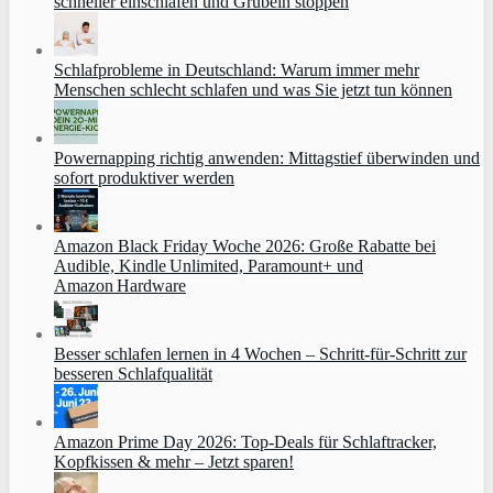
schneller einschlafen und Grübeln stoppen
Schlafprobleme in Deutschland: Warum immer mehr
Menschen schlecht schlafen und was Sie jetzt tun können
Powernapping richtig anwenden: Mittagstief überwinden und
sofort produktiver werden
Amazon Black Friday Woche 2026: Große Rabatte bei
Audible, Kindle Unlimited, Paramount+ und
Amazon Hardware
Besser schlafen lernen in 4 Wochen – Schritt‑für‑Schritt zur
besseren Schlafqualität
Amazon Prime Day 2026: Top-Deals für Schlaftracker,
Kopfkissen & mehr – Jetzt sparen!