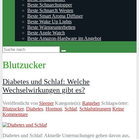
Beste Schnarchstopper
Beste Schnarch Westen
Beste Smart Aroma Diffuser
Beste Wake Up Lights
Beste Wärmeunterbetten
Beste Apple Watch
Beste Amazon-Hardware im Angebot
Blutzucker
Diabetes und Schlaf: Welche
Wechselwirkungen gibt es?
Veröffentlicht von
Sleeper
Kategorie(n):
Ratgeber
Schlagwörter:
Blutzucker
,
Diabetes
,
Hormon
,
Schlaf
,
Schlafstörungen
Keine
Kommentare
Diabetes und Schlaf: Aktuelle Untersuchungen gehen davon aus,