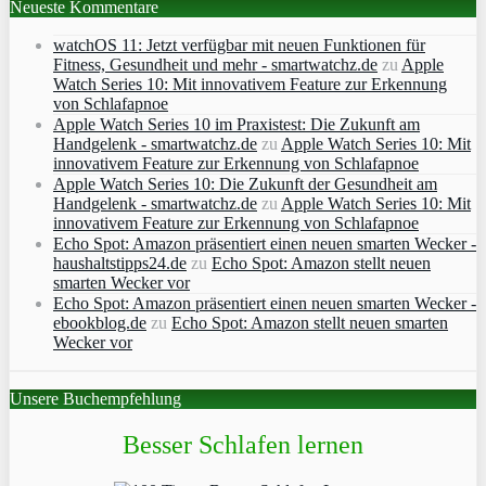
Neueste Kommentare
watchOS 11: Jetzt verfügbar mit neuen Funktionen für
Fitness, Gesundheit und mehr - smartwatchz.de
zu
Apple
Watch Series 10: Mit innovativem Feature zur Erkennung
von Schlafapnoe
Apple Watch Series 10 im Praxistest: Die Zukunft am
Handgelenk - smartwatchz.de
zu
Apple Watch Series 10: Mit
innovativem Feature zur Erkennung von Schlafapnoe
Apple Watch Series 10: Die Zukunft der Gesundheit am
Handgelenk - smartwatchz.de
zu
Apple Watch Series 10: Mit
innovativem Feature zur Erkennung von Schlafapnoe
Echo Spot: Amazon präsentiert einen neuen smarten Wecker -
haushaltstipps24.de
zu
Echo Spot: Amazon stellt neuen
smarten Wecker vor
Echo Spot: Amazon präsentiert einen neuen smarten Wecker -
ebookblog.de
zu
Echo Spot: Amazon stellt neuen smarten
Wecker vor
Unsere Buchempfehlung
Besser Schlafen lernen