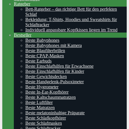
Ratgeber
Bett-Ratgeber – das richtige Bett für den perfekten
Schlaf
Bekleidung: T-Shirts, Hoodies und Sweatshirts für
Schlaftracker
Individuell anpassbare Kopfkissen liegen im Trend
Bestseller
Beste Babyphones
Beste Babyphones mit Kamera
Beste Blaufilterbrillen
Beste CPAP-Masken
Beste Earbuds
Beste Einschlafhilfen für Erwachsene
Beste Einschlafhilfen für Kinder
Beste Gewichtsdecken
Beste Handgelenk-Pulsoximeter
Beste Hygrometer
Beste In-Ear-Kopfhörer
Beste Kaltschaummatratzen
Beste Luftfilter
Beste Matratzen
Beste melatoninhaltige Präparate
Beste Schlafkopfhörer
Beste Schlafmasken
Beste Schlaftracker