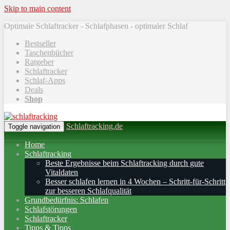
Skip to main content
Optimale Schlaftracker - Schlafphasen - optimaler Schlaf
Bestseller
Taschenbücher
Ratgeber
Schlaftracker
Schlaf-Apps
Deals
Shop
Schlaftracking.de
Toggle navigation
Home
Schlaftracking
Beste Ergebnisse beim Schlaftracking durch gute
Vitaldaten
Besser schlafen lernen in 4 Wochen – Schritt‑für‑Schritt
zur besseren Schlafqualität
Grundbedürfnis: Schlafen
Schlafstörungen
Schlaftracker
Tipps & Tipps