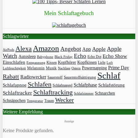
Mein Schlaftagebuch
Schlagwörter
Amazon
Alexa
Angebot
Apple
Apple
App
AirPods
Watch
Echo
Echo Show
Autosleep
Echo Dot
Babyphone
Black Friday
Einschlafen
Kopfhörer
Kopfkissen
Kissen
Licht
Entspannung
Luft
Prime Day
Powernapping
Melatonin
Musik
Luftfeuchtigkeit
Nachlass
Ostern
Schlaf
Rabatt
Radiowecker
Sauerstoff
Sauerstoffsättigung
Schlafen
Schlafphase
Schlafapnoe
Schlafstörung
Schlafmangel
Schlaftracking
Schlaftracker
Schnarchen
Schlafzimmer
Wecker
Schnäppchen
Traum
Temperatur
Weitere Empfehlung
Anzeige
Keine Produkte gefunden.