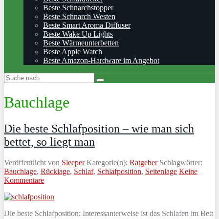
Beste Schnarchstopper
Beste Schnarch Westen
Beste Smart Aroma Diffuser
Beste Wake Up Lights
Beste Wärmeunterbetten
Beste Apple Watch
Beste Amazon-Hardware im Angebot
Bauchlage
Die beste Schlafposition – wie man sich
bettet, so liegt man
Veröffentlicht von
Sleeper
Kategorie(n):
Ratgeber
Schlagwörter:
Bauchlage
,
Rücklage
,
Schlaf
,
Schlafposition
,
Seitenlage
Keine
Kommentare
Die beste Schlafposition: Interessanterweise ist das Schlafen im Bett