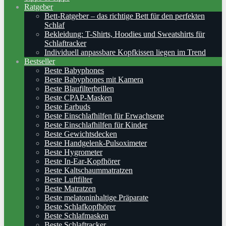
Ratgeber
Bett-Ratgeber – das richtige Bett für den perfekten
Schlaf
Bekleidung: T-Shirts, Hoodies und Sweatshirts für
Schlaftracker
Individuell anpassbare Kopfkissen liegen im Trend
Bestseller
Beste Babyphones
Beste Babyphones mit Kamera
Beste Blaufilterbrillen
Beste CPAP-Masken
Beste Earbuds
Beste Einschlafhilfen für Erwachsene
Beste Einschlafhilfen für Kinder
Beste Gewichtsdecken
Beste Handgelenk-Pulsoximeter
Beste Hygrometer
Beste In-Ear-Kopfhörer
Beste Kaltschaummatratzen
Beste Luftfilter
Beste Matratzen
Beste melatoninhaltige Präparate
Beste Schlafkopfhörer
Beste Schlafmasken
Beste Schlaftracker