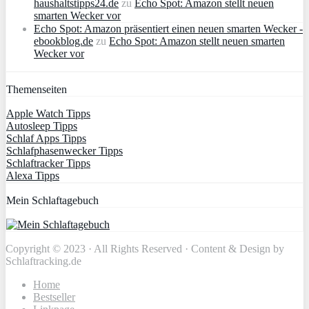
haushaltstipps24.de
zu
Echo Spot: Amazon stellt neuen
smarten Wecker vor
Echo Spot: Amazon präsentiert einen neuen smarten Wecker -
ebookblog.de
zu
Echo Spot: Amazon stellt neuen smarten
Wecker vor
Themenseiten
Apple Watch Tipps
Autosleep Tipps
Schlaf Apps Tipps
Schlafphasenwecker Tipps
Schlaftracker Tipps
Alexa Tipps
Mein Schlaftagebuch
Copyright © 2023 · All Rights Reserved · Content & Design by
Schlaftracking.de
Home
Bestseller