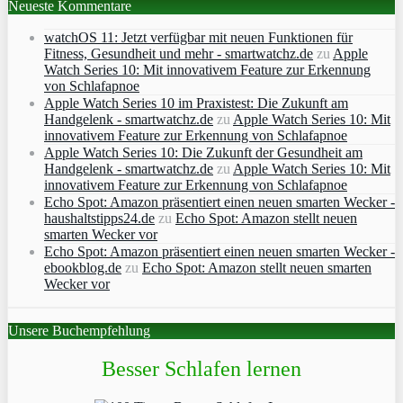
Neueste Kommentare
watchOS 11: Jetzt verfügbar mit neuen Funktionen für
Fitness, Gesundheit und mehr - smartwatchz.de
zu
Apple
Watch Series 10: Mit innovativem Feature zur Erkennung
von Schlafapnoe
Apple Watch Series 10 im Praxistest: Die Zukunft am
Handgelenk - smartwatchz.de
zu
Apple Watch Series 10: Mit
innovativem Feature zur Erkennung von Schlafapnoe
Apple Watch Series 10: Die Zukunft der Gesundheit am
Handgelenk - smartwatchz.de
zu
Apple Watch Series 10: Mit
innovativem Feature zur Erkennung von Schlafapnoe
Echo Spot: Amazon präsentiert einen neuen smarten Wecker -
haushaltstipps24.de
zu
Echo Spot: Amazon stellt neuen
smarten Wecker vor
Echo Spot: Amazon präsentiert einen neuen smarten Wecker -
ebookblog.de
zu
Echo Spot: Amazon stellt neuen smarten
Wecker vor
Unsere Buchempfehlung
Besser Schlafen lernen