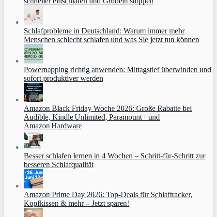
schneller einschlafen und Grübeln stoppen
Schlafprobleme in Deutschland: Warum immer mehr
Menschen schlecht schlafen und was Sie jetzt tun können
Powernapping richtig anwenden: Mittagstief überwinden und
sofort produktiver werden
Amazon Black Friday Woche 2026: Große Rabatte bei
Audible, Kindle Unlimited, Paramount+ und
Amazon Hardware
Besser schlafen lernen in 4 Wochen – Schritt‑für‑Schritt zur
besseren Schlafqualität
Amazon Prime Day 2026: Top-Deals für Schlaftracker,
Kopfkissen & mehr – Jetzt sparen!