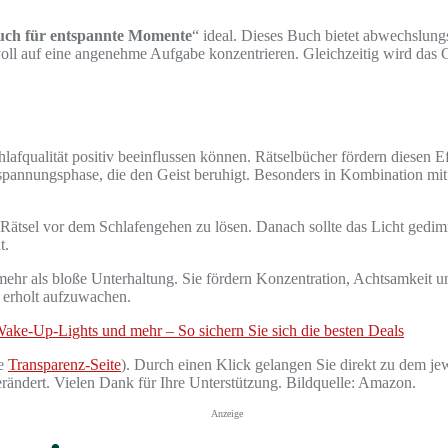
buch für entspannte Momente
“ ideal. Dieses Buch bietet abwechslungs
voll auf eine angenehme Aufgabe konzentrieren. Gleichzeitig wird das Ge
lafqualität positiv beeinflussen können. Rätselbücher fördern diesen Ef
Entspannungsphase, die den Geist beruhigt. Besonders in Kombination mi
zwei Rätsel vor dem Schlafengehen zu lösen. Danach sollte das Licht g
t.
ehr als bloße Unterhaltung. Sie fördern Konzentration, Achtsamkeit und
 erholt aufzuwachen.
ake-Up-Lights und mehr – So sichern Sie sich die besten Deals
he
Transparenz-Seite
). Durch einen Klick gelangen Sie direkt zu dem jew
verändert. Vielen Dank für Ihre Unterstützung. Bildquelle: Amazon.
Anzeige