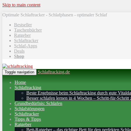
Skip to main content
Optimale Schlaftracker - Schlafphasen - optimaler Schlaf
Bestseller
Taschenbücher
Ratgeber
Schlaftracker
Schlaf-Apps
Deals
Shop
Schlaftracking.de
Toggle navigation
Home
Schlaftracking
Beste Ergebnisse beim Schlaftracking durch gute Vitalda
Besser schlafen lernen in 4 Wochen – Schritt‑für‑Schritt 
Grundbedürfnis: Schlafen
Schlafstörungen
Schlaftracker
Tipps & Tipps
Ratgeber
Bett-Ratgeber – das richtige Bett für den perfekten Schla