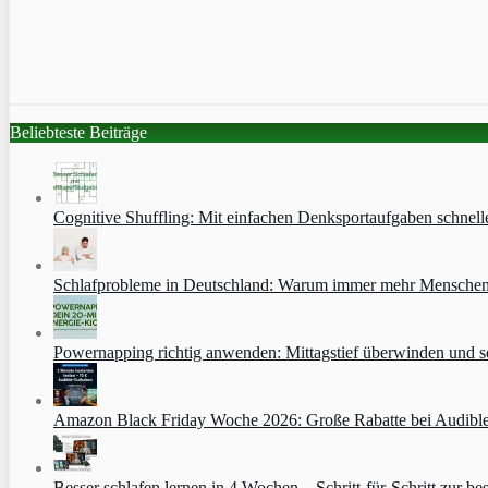
Beliebteste Beiträge
Cognitive Shuffling: Mit einfachen Denksportaufgaben schnell
Schlafprobleme in Deutschland: Warum immer mehr Menschen s
Powernapping richtig anwenden: Mittagstief überwinden und s
Amazon Black Friday Woche 2026: Große Rabatte bei Audibl
Besser schlafen lernen in 4 Wochen – Schritt‑für‑Schritt zur bes