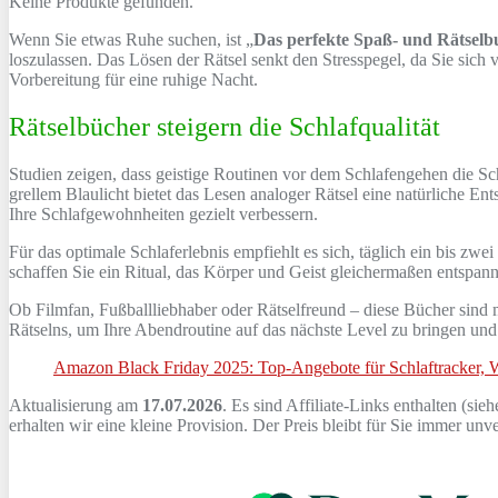
Keine Produkte gefunden.
Wenn Sie etwas Ruhe suchen, ist „
Das perfekte Spaß- und Rätsel
loszulassen. Das Lösen der Rätsel senkt den Stresspegel, da Sie sich 
Vorbereitung für eine ruhige Nacht.
Rätselbücher steigern die Schlafqualität
Studien zeigen, dass geistige Routinen vor dem Schlafengehen die Sch
grellem Blaulicht bietet das Lesen analoger Rätsel eine natürliche 
Ihre Schlafgewohnheiten gezielt verbessern.
Für das optimale Schlaferlebnis empfiehlt es sich, täglich ein bis 
schaffen Sie ein Ritual, das Körper und Geist gleichermaßen entspann
Ob Filmfan, Fußballliebhaber oder Rätselfreund – diese Bücher sind m
Rätselns, um Ihre Abendroutine auf das nächste Level zu bringen und
Amazon Black Friday 2025: Top-Angebote für Schlaftracker, W
Aktualisierung am
17.07.2026
. Es sind Affiliate-Links enthalten (sie
erhalten wir eine kleine Provision. Der Preis bleibt für Sie immer un