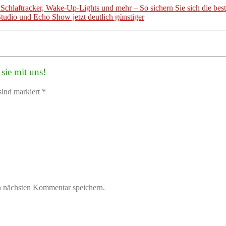
hlaftracker, Wake-Up-Lights und mehr – So sichern Sie sich die bes
dio und Echo Show jetzt deutlich günstiger
sie mit uns!
sind markiert *
n nächsten Kommentar speichern.