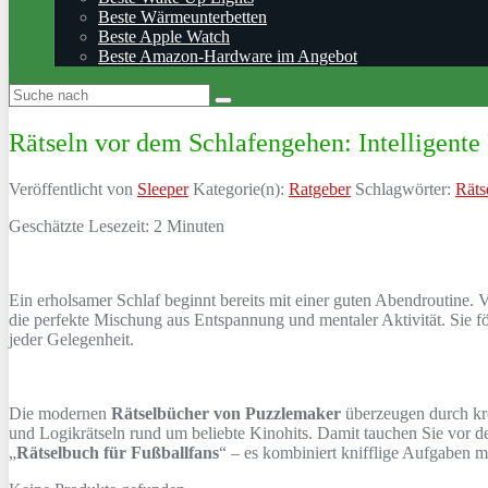
Beste Wärmeunterbetten
Beste Apple Watch
Beste Amazon-Hardware im Angebot
Rätseln vor dem Schlafengehen: Intelligent
Veröffentlicht von
Sleeper
Kategorie(n):
Ratgeber
Schlagwörter:
Räts
Geschätzte Lesezeit:
2
Minuten
Ein erholsamer Schlaf beginnt bereits mit einer guten Abendroutine. 
die perfekte Mischung aus Entspannung und mentaler Aktivität. Sie f
jeder Gelegenheit.
Die modernen
Rätselbücher von Puzzlemaker
überzeugen durch krea
und Logikrätseln rund um beliebte Kinohits. Damit tauchen Sie vor de
„
Rätselbuch für Fußballfans
“ – es kombiniert knifflige Aufgaben 