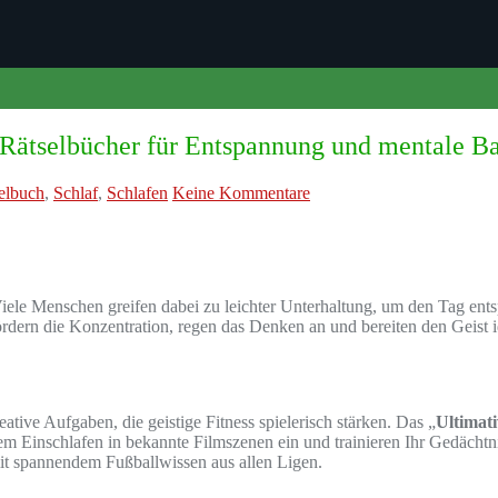
e Rätselbücher für Entspannung und mentale 
elbuch
,
Schlaf
,
Schlafen
Keine Kommentare
Viele Menschen greifen dabei zu leichter Unterhaltung, um den Tag entsp
ördern die Konzentration, regen das Denken an und bereiten den Geist i
tive Aufgaben, die geistige Fitness spielerisch stärken. Das „
Ultimat
m Einschlafen in bekannte Filmszenen ein und trainieren Ihr Gedächtnis
mit spannendem Fußballwissen aus allen Ligen.