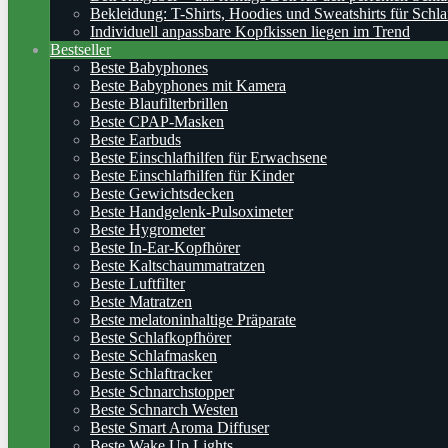
Bekleidung: T-Shirts, Hoodies und Sweatshirts für Schla
Individuell anpassbare Kopfkissen liegen im Trend
Bestseller
Beste Babyphones
Beste Babyphones mit Kamera
Beste Blaufilterbrillen
Beste CPAP-Masken
Beste Earbuds
Beste Einschlafhilfen für Erwachsene
Beste Einschlafhilfen für Kinder
Beste Gewichtsdecken
Beste Handgelenk-Pulsoximeter
Beste Hygrometer
Beste In-Ear-Kopfhörer
Beste Kaltschaummatratzen
Beste Luftfilter
Beste Matratzen
Beste melatoninhaltige Präparate
Beste Schlafkopfhörer
Beste Schlafmasken
Beste Schlaftracker
Beste Schnarchstopper
Beste Schnarch Westen
Beste Smart Aroma Diffuser
Beste Wake Up Lights