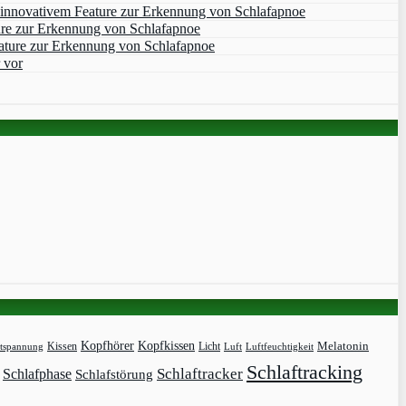
 innovativem Feature zur Erkennung von Schlafapnoe
ure zur Erkennung von Schlafapnoe
ature zur Erkennung von Schlafapnoe
 vor
Kopfhörer
Kopfkissen
Kissen
Licht
Melatonin
tspannung
Luft
Luftfeuchtigkeit
Schlaftracking
Schlaftracker
Schlafphase
Schlafstörung