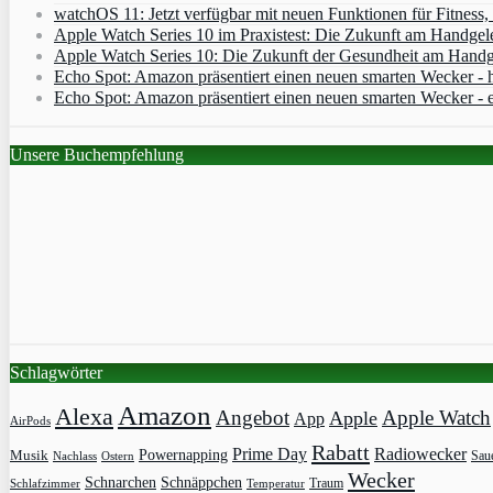
watchOS 11: Jetzt verfügbar mit neuen Funktionen für Fitness
Apple Watch Series 10 im Praxistest: Die Zukunft am Handgel
Apple Watch Series 10: Die Zukunft der Gesundheit am Handg
Echo Spot: Amazon präsentiert einen neuen smarten Wecker - h
Echo Spot: Amazon präsentiert einen neuen smarten Wecker - 
Unsere Buchempfehlung
Schlagwörter
Amazon
Alexa
Angebot
Apple Watch
Apple
App
AirPods
Rabatt
Prime Day
Radiowecker
Powernapping
Musik
Saue
Nachlass
Ostern
Wecker
Schnarchen
Schnäppchen
Traum
Schlafzimmer
Temperatur