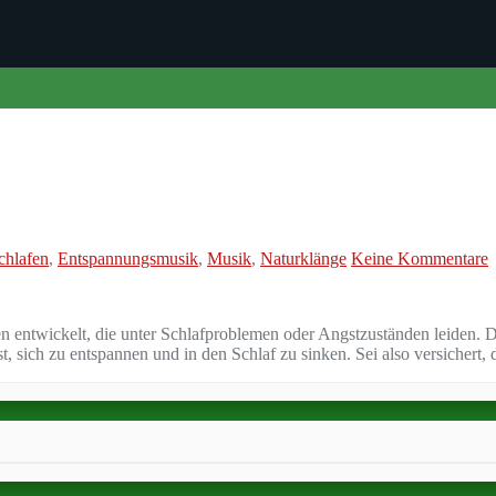
chlafen
,
Entspannungsmusik
,
Musik
,
Naturklänge
Keine Kommentare
 entwickelt, die unter Schlafproblemen oder Angstzuständen leiden. D
sich zu entspannen und in den Schlaf zu sinken. Sei also versichert, d