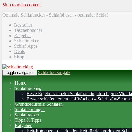
Skip to main content
Optimale Schlaftracker - Schlafphasen - optimaler Schlaf
Bestseller
Taschenbücher
Ratgeber
Schlaftracker
Schlaf-Apps
Deals
Shop
Schlaftracking.de
Toggle navigation
Home
Schlaftracking
Beste Ergebnisse beim Schlaftracking durch gute Vitalda
Besser schlafen lernen in 4 Wochen – Schritt‑für‑Schritt 
Grundbedürfnis: Schlafen
Schlafstörungen
Schlaftracker
Tipps & Tipps
Ratgeber
Bett-Ratgeber – das richtige Bett für den perfekten Schla