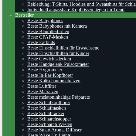
Bekleidung: T-Shirts, Hoodies und Sweatshirts für Schla
Individuell anpassbare Kopfkissen liegen im Trend
Bestseller
Beste Babyphones
Beste Babyphones mit Kamera
Beste Blaufilterbrillen
Beste CPAP-Masken
Beste Earbuds
Beste Einschlafhilfen für Erwachsene
Beste Einschlafhilfen für Kinder
Beste Gewichtsdecken
Beste Handgelenk-Pulsoximeter
Beste Hygrometer
Beste In-Ear-Kopfhörer
Beste Kaltschaummatratzen
Beste Luftfilter
Beste Matratzen
Beste melatoninhaltige Präparate
Beste Schlafkopfhörer
Beste Schlafmasken
Beste Schlaftracker
Beste Schnarchstopper
Beste Schnarch Westen
Beste Smart Aroma Diffuser
Beste Wake Up Lights