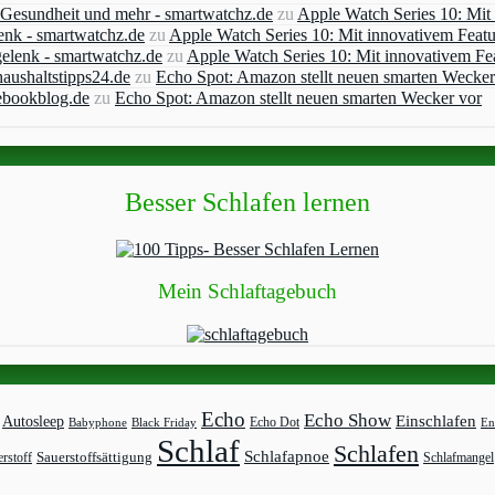
, Gesundheit und mehr - smartwatchz.de
zu
Apple Watch Series 10: Mit
enk - smartwatchz.de
zu
Apple Watch Series 10: Mit innovativem Feat
elenk - smartwatchz.de
zu
Apple Watch Series 10: Mit innovativem Fe
aushaltstipps24.de
zu
Echo Spot: Amazon stellt neuen smarten Wecker
ebookblog.de
zu
Echo Spot: Amazon stellt neuen smarten Wecker vor
Besser Schlafen lernen
Mein Schlaftagebuch
Echo
Echo Show
Einschlafen
Autosleep
Echo Dot
Babyphone
Black Friday
En
Schlaf
Schlafen
Schlafapnoe
rstoff
Sauerstoffsättigung
Schlafmangel