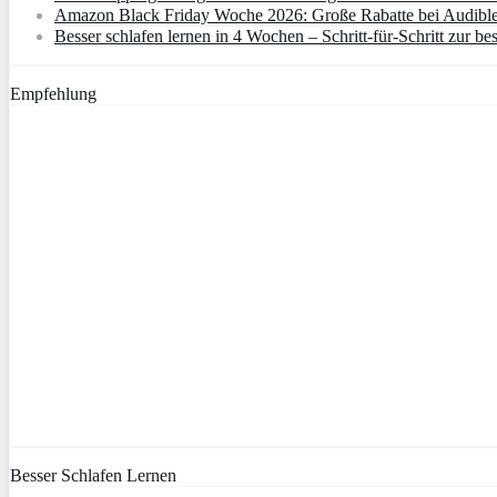
Amazon Black Friday Woche 2026: Große Rabatte bei Audibl
Besser schlafen lernen in 4 Wochen – Schritt‑für‑Schritt zur bes
Empfehlung
Besser Schlafen Lernen