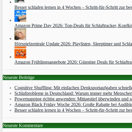
Besser schlafen lernen in 4 Wochen – Schritt‑für‑Schritt zur bes
Amazon Prime Day 2026: Top-Deals für Schlaftracker, Kopfkis
Hörspielzentrale Update 2026: Playlisten, Sleeptimer und Schla
Amazon Frühlingsangebote 2026: Günstige Deals für Schlaftr
Neueste Beiträge
Cognitive Shuffling: Mit einfachen Denksportaufgaben schnell
Schlafprobleme in Deutschland: Warum immer mehr Menschen s
Powernapping richtig anwenden: Mittagstief überwinden und s
Amazon Black Friday Woche 2026: Große Rabatte bei Audibl
Besser schlafen lernen in 4 Wochen – Schritt‑für‑Schritt zur bes
Neueste Kommentare