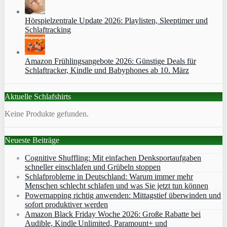
Hörspielzentrale Update 2026: Playlisten, Sleeptimer und
Schlaftracking
Amazon Frühlingsangebote 2026: Günstige Deals für
Schlaftracker, Kindle und Babyphones ab 10. März
Aktuelle Schlafshirts
Keine Produkte gefunden.
Neueste Beiträge
Cognitive Shuffling: Mit einfachen Denksportaufgaben
schneller einschlafen und Grübeln stoppen
Schlafprobleme in Deutschland: Warum immer mehr
Menschen schlecht schlafen und was Sie jetzt tun können
Powernapping richtig anwenden: Mittagstief überwinden und
sofort produktiver werden
Amazon Black Friday Woche 2026: Große Rabatte bei
Audible, Kindle Unlimited, Paramount+ und