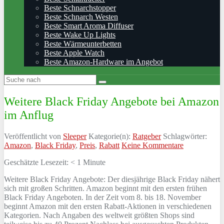
Beste Schnarchstopper
Beste Schnarch Westen
Beste Smart Aroma Diffuser
Beste Wake Up Lights
Beste Wärmeunterbetten
Beste Apple Watch
Beste Amazon-Hardware im Angebot
Weitere Black Friday Angebote bei Amazon
im Anflug
Veröffentlicht von
Sleeper
Kategorie(n):
Ratgeber
Schlagwörter:
Amazon
,
Black Friday
,
Preis
,
Rabatt
Keine Kommentare
Geschätzte Lesezeit:
< 1
Minute
Weitere Black Friday Angebote: Der diesjährige Black Friday nähert
sich mit großen Schritten. Amazon beginnt mit den ersten frühen
Black Friday Angeboten. In der Zeit vom 8. bis 18. November
beginnt Amazon mit den ersten Rabatt-Aktionen in verschiedenen
Kategorien. Nach Angaben des weltweit größten Shops sind