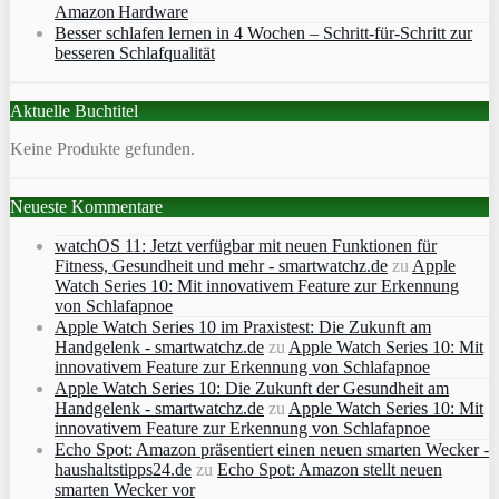
Amazon Hardware
Besser schlafen lernen in 4 Wochen – Schritt‑für‑Schritt zur
besseren Schlafqualität
Aktuelle Buchtitel
Keine Produkte gefunden.
Neueste Kommentare
watchOS 11: Jetzt verfügbar mit neuen Funktionen für
Fitness, Gesundheit und mehr - smartwatchz.de
zu
Apple
Watch Series 10: Mit innovativem Feature zur Erkennung
von Schlafapnoe
Apple Watch Series 10 im Praxistest: Die Zukunft am
Handgelenk - smartwatchz.de
zu
Apple Watch Series 10: Mit
innovativem Feature zur Erkennung von Schlafapnoe
Apple Watch Series 10: Die Zukunft der Gesundheit am
Handgelenk - smartwatchz.de
zu
Apple Watch Series 10: Mit
innovativem Feature zur Erkennung von Schlafapnoe
Echo Spot: Amazon präsentiert einen neuen smarten Wecker -
haushaltstipps24.de
zu
Echo Spot: Amazon stellt neuen
smarten Wecker vor