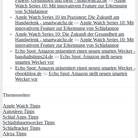
Fitness, Gesundheit und mehr - smartwatchz.de
zu
Apple
Watch Series 10: Mit innovativem Feature zur Erkennung
von Schlafapnoe
Apple Watch Series 10 im Praxistest: Die Zukunft am
Handgelenk - smartwatchz.de
zu
Apple Watch Series 10: Mit
innovativem Feature zur Erkennung von Schlafapnoe
Apple Watch Series 10: Die Zukunft der Gesundheit am
Handgelenk - smartwatchz.de
zu
Apple Watch Series 10: Mit
innovativem Feature zur Erkennung von Schlafapnoe
Echo Spot: Amazon präsentiert einen neuen smarten Wecker -
haushaltstipps24.de
zu
Echo Spot: Amazon stellt neuen
smarten Wecker vor
Echo Spot: Amazon präsentiert einen neuen smarten Wecker -
ebookblog.de
zu
Echo Spot: Amazon stellt neuen smarten
Wecker vor
Themenseiten
Apple Watch Tipps
Autosleep Tipps
Schlaf Apps Tipps
Schlafphasenwecker Tipps
Schlaftracker Tipps
Alexa Tipps