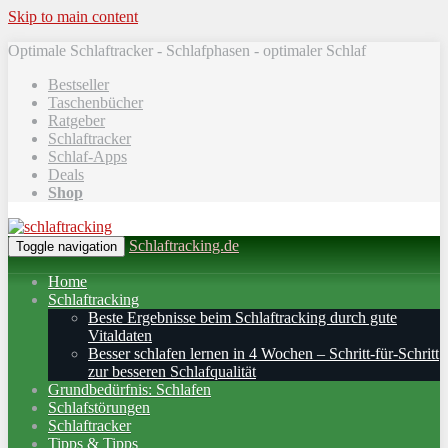
Skip to main content
Optimale Schlaftracker - Schlafphasen - optimaler Schlaf
Bestseller
Taschenbücher
Ratgeber
Schlaftracker
Schlaf-Apps
Deals
Shop
Schlaftracking.de
Toggle navigation
Home
Schlaftracking
Beste Ergebnisse beim Schlaftracking durch gute
Vitaldaten
Besser schlafen lernen in 4 Wochen – Schritt‑für‑Schritt
zur besseren Schlafqualität
Grundbedürfnis: Schlafen
Schlafstörungen
Schlaftracker
Tipps & Tipps