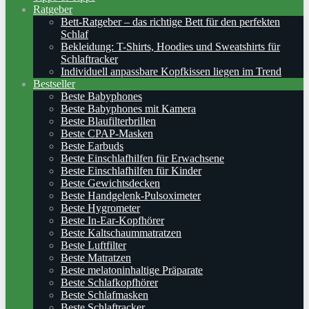
Ratgeber
Bett-Ratgeber – das richtige Bett für den perfekten
Schlaf
Bekleidung: T-Shirts, Hoodies und Sweatshirts für
Schlaftracker
Individuell anpassbare Kopfkissen liegen im Trend
Bestseller
Beste Babyphones
Beste Babyphones mit Kamera
Beste Blaufilterbrillen
Beste CPAP-Masken
Beste Earbuds
Beste Einschlafhilfen für Erwachsene
Beste Einschlafhilfen für Kinder
Beste Gewichtsdecken
Beste Handgelenk-Pulsoximeter
Beste Hygrometer
Beste In-Ear-Kopfhörer
Beste Kaltschaummatratzen
Beste Luftfilter
Beste Matratzen
Beste melatoninhaltige Präparate
Beste Schlafkopfhörer
Beste Schlafmasken
Beste Schlaftracker