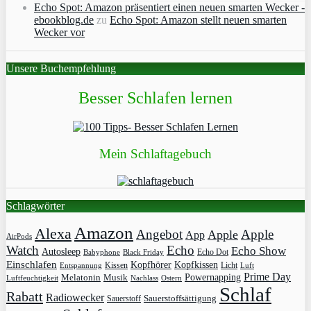
Echo Spot: Amazon präsentiert einen neuen smarten Wecker -
ebookblog.de
zu
Echo Spot: Amazon stellt neuen smarten
Wecker vor
Unsere Buchempfehlung
Besser Schlafen lernen
Mein Schlaftagebuch
Schlagwörter
Amazon
Alexa
Angebot
Apple
Apple
App
AirPods
Watch
Echo
Echo Show
Autosleep
Echo Dot
Babyphone
Black Friday
Einschlafen
Kopfhörer
Kopfkissen
Kissen
Licht
Entspannung
Luft
Prime Day
Powernapping
Melatonin
Musik
Luftfeuchtigkeit
Nachlass
Ostern
Schlaf
Rabatt
Radiowecker
Sauerstoff
Sauerstoffsättigung