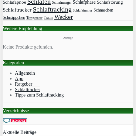
Schlafen
Schlafphase
Schlafapnoe
Schlafstörung
Schlafmangel
Schlaftracking
Schlaftracker
Schnarchen
Schlafzimmer
Wecker
Schnäppchen
Traum
Temperatur
Weitere Empfehlung
Anzeige
Keine Produkte gefunden.
Kategorien
Allgemein
App
Ratgeber
Schlaftracker
Tipps zum Schlaftracking
Verzeichnisse
Aktuelle Beiträge