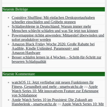
Neueste Beiträge
Cognitive Shuffling: Mit einfachen Denksportaufgaben
schneller einschlafen und Grübeln stoppen
Schlafprobleme in Deutschland: Warum immer mehr
Menschen schlecht schlafen und was Sie jetzt tun können
Powernapping richtig anwenden: Mittagstief überwinden und
sofort produktiver werden
Amazon Black Friday Woche 2026: Große Rabatte bei
Audible, Kindle Unlimited, Paramount+ und
Amazon Hardware
Besser schlafen lernen in 4 Wochen – Schritt‑für‑Schritt zur
besseren Schlafqualität
Neueste Kommentare
watchOS 11: Jetzt verfügbar mit neuen Funktionen für
Fitness, Gesundheit und mehr - smartwatchz.de
zu
Apple
Watch Series 10: Mit innovativem Feature zur Erkennung
von Schlafapnoe
Apple Watch Series 10 im Praxistest: Die Zukunft am
Handgelenk - smartwatchz.de
zu
Apple Watch Series 10: Mit