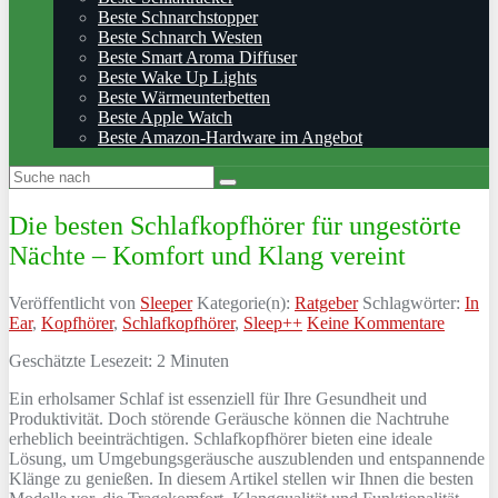
Beste Schnarchstopper
Beste Schnarch Westen
Beste Smart Aroma Diffuser
Beste Wake Up Lights
Beste Wärmeunterbetten
Beste Apple Watch
Beste Amazon-Hardware im Angebot
Die besten Schlafkopfhörer für ungestörte
Nächte – Komfort und Klang vereint
Veröffentlicht von
Sleeper
Kategorie(n):
Ratgeber
Schlagwörter:
In
Ear
,
Kopfhörer
,
Schlafkopfhörer
,
Sleep++
Keine Kommentare
Geschätzte Lesezeit:
2
Minuten
Ein erholsamer Schlaf ist essenziell für Ihre Gesundheit und
Produktivität. Doch störende Geräusche können die Nachtruhe
erheblich beeinträchtigen. Schlafkopfhörer bieten eine ideale
Lösung, um Umgebungsgeräusche auszublenden und entspannende
Klänge zu genießen. In diesem Artikel stellen wir Ihnen die besten