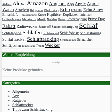
Amazon
Alexa
Angebot
Apple
Apple
App
AirPods
Watch
Echo
Echo Show
Autosleep
Echo Dot
Babyphone
Black Friday
Einschlafen
Kopfhörer
Kopfkissen
Kissen
Licht
Entspannung
Luft
Prime Day
Powernapping
Melatonin
Musik
Luftfeuchtigkeit
Nachlass
Ostern
Schlaf
Rabatt
Radiowecker
Sauerstoff
Sauerstoffsättigung
Schlafen
Schlafphase
Schlafapnoe
Schlafstörung
Schlafmangel
Schlaftracking
Schlaftracker
Schnarchen
Schlafzimmer
Wecker
Schnäppchen
Traum
Temperatur
Weitere Empfehlung
Anzeige
Keine Produkte gefunden.
Kategorien
Allgemein
App
Ratgeber
Schlaftracker
Tipps zum Schlaftracking