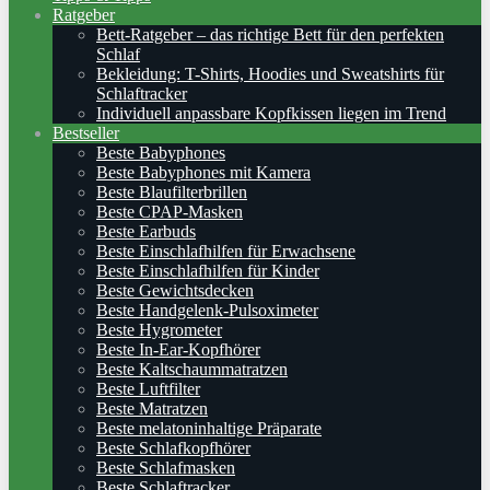
Ratgeber
Bett-Ratgeber – das richtige Bett für den perfekten
Schlaf
Bekleidung: T-Shirts, Hoodies und Sweatshirts für
Schlaftracker
Individuell anpassbare Kopfkissen liegen im Trend
Bestseller
Beste Babyphones
Beste Babyphones mit Kamera
Beste Blaufilterbrillen
Beste CPAP-Masken
Beste Earbuds
Beste Einschlafhilfen für Erwachsene
Beste Einschlafhilfen für Kinder
Beste Gewichtsdecken
Beste Handgelenk-Pulsoximeter
Beste Hygrometer
Beste In-Ear-Kopfhörer
Beste Kaltschaummatratzen
Beste Luftfilter
Beste Matratzen
Beste melatoninhaltige Präparate
Beste Schlafkopfhörer
Beste Schlafmasken
Beste Schlaftracker