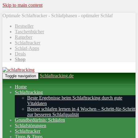
Skip to main content
Optimale Schlaftracker - Schlafphasen - optimaler Schlaf
Bestseller
Taschenbücher
Ratgeber
Schlaftracker
Schlaf-Apps
Deals
Shop
Schlaftracking.de
Toggle navigation
Home
Schlaftracking
Beste Ergebnisse beim Schlaftracking durch gute
Vitaldaten
Besser schlafen lernen in 4 Wochen – Schritt‑für‑Schritt
zur besseren Schlafqualität
Grundbedürfnis: Schlafen
Schlafstörungen
Schlaftracker
Tipps & Tipps