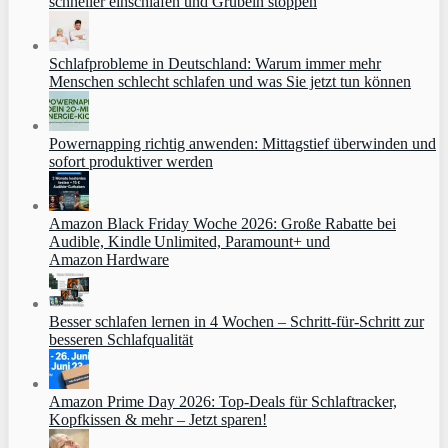
schneller einschlafen und Grübeln stoppen
Schlafprobleme in Deutschland: Warum immer mehr
Menschen schlecht schlafen und was Sie jetzt tun können
Powernapping richtig anwenden: Mittagstief überwinden und
sofort produktiver werden
Amazon Black Friday Woche 2026: Große Rabatte bei
Audible, Kindle Unlimited, Paramount+ und
Amazon Hardware
Besser schlafen lernen in 4 Wochen – Schritt‑für‑Schritt zur
besseren Schlafqualität
Amazon Prime Day 2026: Top-Deals für Schlaftracker,
Kopfkissen & mehr – Jetzt sparen!