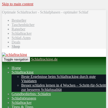
Skip to main content
Optimale Schlaftracker - Schlafphasen - optimaler Schlaf
Bestseller
Taschenbücher
Ratgeber
Schlaftracker
Schlaf-Apps
Deals
Shop
Schlaftracking.de
Toggle navigation
Home
Schlaftracking
Beste Ergebnisse beim Schlaftracking durch gute
Vitaldaten
Besser schlafen lernen in 4 Wochen – Schritt‑für‑Schritt
zur besseren Schlafqualität
Grundbedürfnis: Schlafen
Schlafstörungen
Schlaftracker
Tipps & Tipps