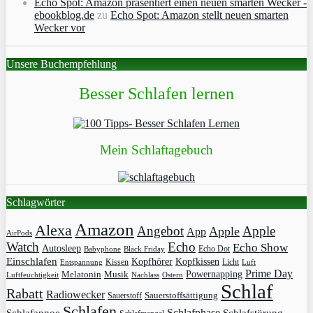
Echo Spot: Amazon präsentiert einen neuen smarten Wecker -
ebookblog.de
zu
Echo Spot: Amazon stellt neuen smarten
Wecker vor
Unsere Buchempfehlung
Besser Schlafen lernen
Mein Schlaftagebuch
Schlagwörter
Amazon
Alexa
Angebot
Apple
Apple
App
AirPods
Watch
Echo
Echo Show
Autosleep
Echo Dot
Babyphone
Black Friday
Einschlafen
Kopfhörer
Kopfkissen
Kissen
Licht
Entspannung
Luft
Prime Day
Powernapping
Melatonin
Musik
Luftfeuchtigkeit
Nachlass
Ostern
Schlaf
Rabatt
Radiowecker
Sauerstoff
Sauerstoffsättigung
Schlafen
Schlafphase