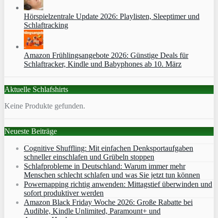
Hörspielzentrale Update 2026: Playlisten, Sleeptimer und
Schlaftracking
Amazon Frühlingsangebote 2026: Günstige Deals für
Schlaftracker, Kindle und Babyphones ab 10. März
Aktuelle Schlafshirts
Keine Produkte gefunden.
Neueste Beiträge
Cognitive Shuffling: Mit einfachen Denksportaufgaben
schneller einschlafen und Grübeln stoppen
Schlafprobleme in Deutschland: Warum immer mehr
Menschen schlecht schlafen und was Sie jetzt tun können
Powernapping richtig anwenden: Mittagstief überwinden und
sofort produktiver werden
Amazon Black Friday Woche 2026: Große Rabatte bei
Audible, Kindle Unlimited, Paramount+ und