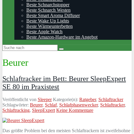
Beste Schnarchstopper
Beste Schnarch Westen
Beste Smart Aroma Diffuser
Beste Wake Up Lights
Beste Wärmeunterbetten
Beste Apple Watch
Beste Amazon-Hardware im Angebot
Beurer
Schlaftracker im Bett: Beurer SleepExpert
SE 80 im Praxistest
Veröffentlicht von
Sleeper
Kategorie(n):
Ratgeber
,
Schlaftracker
Schlagwörter:
Beurer
,
Schlaf
,
Schlafphasenwecker
,
Schlaftracker
,
Schlaftracking
,
SleepExpert
Keine Kommentare
Das größte Problem bei den meisten Schlaftrackern ist zweifelsohne