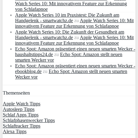
Watch Series 10: Mit innovativem Feature zur Erkennung
von Schlafapnoe
Apple Watch Series 10 im Praxistest: Die Zukunft am
Handgelenk - smartwatchz.de
zu
Apple Watch Series 10: Mit
innovativem Feature zur Erkennung von Schlafapnoe
Apple Watch Series 10: Die Zukunft der Gesundheit am
Handgelenk - smartwatchz.de
zu
Apple Watch Series 10: Mit
innovativem Feature zur Erkennung von Schlafapnoe
Echo Spot: Amazon präsentiert einen neuen smarten Wecker -
haushaltstipps24.de
zu
Echo Spot: Amazon stellt neuen
smarten Wecker vor
Echo Spot: Amazon präsentiert einen neuen smarten Wecker -
ebookblog.de
zu
Echo Spot: Amazon stellt neuen smarten
Wecker vor
Themenseiten
Apple Watch Tipps
Autosleep Tipps
Schlaf Apps Tipps
Schlafphasenwecker Tipps
Schlaftracker Tipps
Alexa Tipps