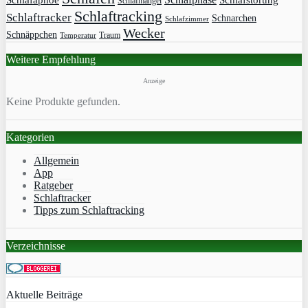
Schlafapnoe
Schlafstörung
Schlafmangel
Schlaftracking
Schlaftracker
Schnarchen
Schlafzimmer
Wecker
Schnäppchen
Traum
Temperatur
Weitere Empfehlung
Anzeige
Keine Produkte gefunden.
Kategorien
Allgemein
App
Ratgeber
Schlaftracker
Tipps zum Schlaftracking
Verzeichnisse
Aktuelle Beiträge