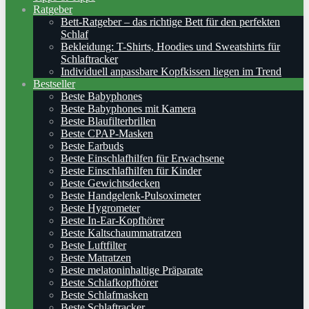
Ratgeber
Bett-Ratgeber – das richtige Bett für den perfekten
Schlaf
Bekleidung: T-Shirts, Hoodies und Sweatshirts für
Schlaftracker
Individuell anpassbare Kopfkissen liegen im Trend
Bestseller
Beste Babyphones
Beste Babyphones mit Kamera
Beste Blaufilterbrillen
Beste CPAP-Masken
Beste Earbuds
Beste Einschlafhilfen für Erwachsene
Beste Einschlafhilfen für Kinder
Beste Gewichtsdecken
Beste Handgelenk-Pulsoximeter
Beste Hygrometer
Beste In-Ear-Kopfhörer
Beste Kaltschaummatratzen
Beste Luftfilter
Beste Matratzen
Beste melatoninhaltige Präparate
Beste Schlafkopfhörer
Beste Schlafmasken
Beste Schlaftracker