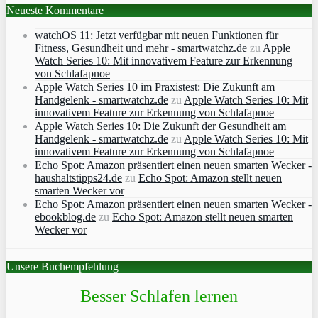
Neueste Kommentare
watchOS 11: Jetzt verfügbar mit neuen Funktionen für
Fitness, Gesundheit und mehr - smartwatchz.de
zu
Apple
Watch Series 10: Mit innovativem Feature zur Erkennung
von Schlafapnoe
Apple Watch Series 10 im Praxistest: Die Zukunft am
Handgelenk - smartwatchz.de
zu
Apple Watch Series 10: Mit
innovativem Feature zur Erkennung von Schlafapnoe
Apple Watch Series 10: Die Zukunft der Gesundheit am
Handgelenk - smartwatchz.de
zu
Apple Watch Series 10: Mit
innovativem Feature zur Erkennung von Schlafapnoe
Echo Spot: Amazon präsentiert einen neuen smarten Wecker -
haushaltstipps24.de
zu
Echo Spot: Amazon stellt neuen
smarten Wecker vor
Echo Spot: Amazon präsentiert einen neuen smarten Wecker -
ebookblog.de
zu
Echo Spot: Amazon stellt neuen smarten
Wecker vor
Unsere Buchempfehlung
Besser Schlafen lernen