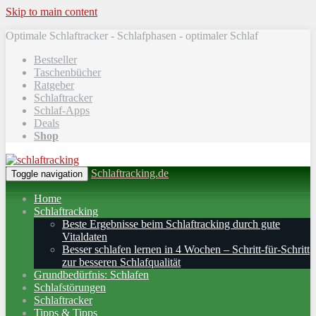
Skip to main content
Optimale Schlaftracker - Schlafphasen - optimaler Schlaf
Bestseller
Taschenbücher
Ratgeber
Schlaftracker
Schlaf-Apps
Deals
Shop
Schlaftracking.de
Toggle navigation
Home
Schlaftracking
Beste Ergebnisse beim Schlaftracking durch gute
Vitaldaten
Besser schlafen lernen in 4 Wochen – Schritt‑für‑Schritt
zur besseren Schlafqualität
Grundbedürfnis: Schlafen
Schlafstörungen
Schlaftracker
Tipps & Tipps