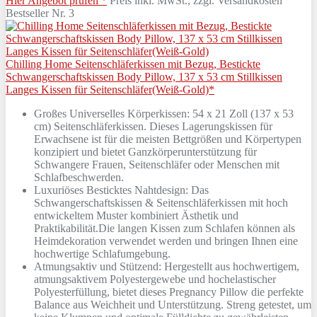
Hier Angebot prüfen *
Preis inkl. MwSt., zzgl. Versandkosten
Bestseller Nr. 3
Chilling Home Seitenschläferkissen mit Bezug, Bestickte
Schwangerschaftskissen Body Pillow, 137 x 53 cm Stillkissen
Langes Kissen für Seitenschläfer(Weiß-Gold)*
Großes Universelles Körperkissen: 54 x 21 Zoll (137 x 53
cm) Seitenschläferkissen. Dieses Lagerungskissen für
Erwachsene ist für die meisten Bettgrößen und Körpertypen
konzipiert und bietet Ganzkörperunterstützung für
Schwangere Frauen, Seitenschläfer oder Menschen mit
Schlafbeschwerden.
Luxuriöses Besticktes Nahtdesign: Das
Schwangerschaftskissen & Seitenschläferkissen mit hoch
entwickeltem Muster kombiniert Ästhetik und
Praktikabilität.Die langen Kissen zum Schlafen können als
Heimdekoration verwendet werden und bringen Ihnen eine
hochwertige Schlafumgebung.
Atmungsaktiv und Stützend: Hergestellt aus hochwertigem,
atmungsaktivem Polyestergewebe und hochelastischer
Polyesterfüllung, bietet dieses Pregnancy Pillow die perfekte
Balance aus Weichheit und Unterstützung. Streng getestet, um