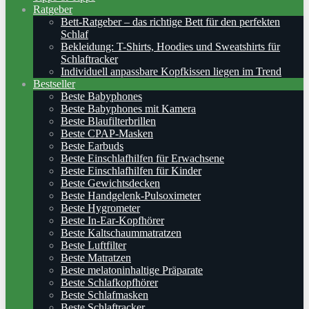
Ratgeber
Bett-Ratgeber – das richtige Bett für den perfekten
Schlaf
Bekleidung: T-Shirts, Hoodies und Sweatshirts für
Schlaftracker
Individuell anpassbare Kopfkissen liegen im Trend
Bestseller
Beste Babyphones
Beste Babyphones mit Kamera
Beste Blaufilterbrillen
Beste CPAP-Masken
Beste Earbuds
Beste Einschlafhilfen für Erwachsene
Beste Einschlafhilfen für Kinder
Beste Gewichtsdecken
Beste Handgelenk-Pulsoximeter
Beste Hygrometer
Beste In-Ear-Kopfhörer
Beste Kaltschaummatratzen
Beste Luftfilter
Beste Matratzen
Beste melatoninhaltige Präparate
Beste Schlafkopfhörer
Beste Schlafmasken
Beste Schlaftracker