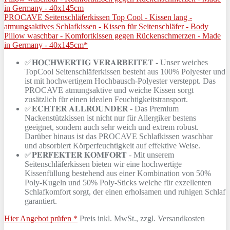
PROCAVE Seitenschläferkissen Top Cool - Kissen lang -
atmungsaktives Schlafkissen - Kissen für Seitenschläfer - Body
Pillow waschbar - Komfortkissen gegen Rückenschmerzen - Made
in Germany - 40x145cm*
✅𝐇𝐎𝐂𝐇𝐖𝐄𝐑𝐓𝐈𝐆 𝐕𝐄𝐑𝐀𝐑𝐁𝐄𝐈𝐓𝐄𝐓 - Unser weiches
TopCool Seitenschläferkissen besteht aus 100% Polyester und
ist mit hochwertigem Hochbausch-Polyester versteppt. Das
PROCAVE atmungsaktive und weiche Kissen sorgt
zusätzlich für einen idealen Feuchtigkeitstransport.
✅𝐄𝐂𝐇𝐓𝐄𝐑 𝐀𝐋𝐋𝐑𝐎𝐔𝐍𝐃𝐄𝐑 - Das Premium
Nackenstützkissen ist nicht nur für Allergiker bestens
geeignet, sondern auch sehr weich und extrem robust.
Darüber hinaus ist das PROCAVE Schlafkissen waschbar
und absorbiert Körperfeuchtigkeit auf effektive Weise.
✅𝐏𝐄𝐑𝐅𝐄𝐊𝐓𝐄𝐑 𝐊𝐎𝐌𝐅𝐎𝐑𝐓 - Mit unserem
Seitenschläferkissen bieten wir eine hochwertige
Kissenfüllung bestehend aus einer Kombination von 50%
Poly-Kugeln und 50% Poly-Sticks welche für exzellenten
Schlafkomfort sorgt, der einen erholsamen und ruhigen Schlaf
garantiert.
Hier Angebot prüfen *
Preis inkl. MwSt., zzgl. Versandkosten