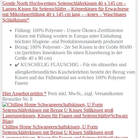
Gentle North Hochwertiges Seitenschläferkissen 40 x 145 cm –
Langes Kissen für Seitenschläfer – Körperkissen für Erwachsene
mit Mikrofaserfüllung 40 x 145 cm lang – –kotex – Waschbares
Schlafkissen*
Füllung: 100% Polyester - Unsere Ökotex-Zertifizierten
Kissen mit Füllung werden in Europa unter Einhaltung
höchster Hygiene- und Produktionsstandards produziert
Bezug: 100% Polyester - 2er Set Kissen in der Größe 80x80
cm (perfektes Innenkissen für einen Kissenbezug in der
Größe 40 x 80 cm)
✔️ KUSCHELIG FLAUSCHIG - Für ein ultrasoftes und
allergikerfreundliches Kuschelerlebnis besteht der Bezug vom
Kissen und das Füllmaterial aus weichen 100% Polyester
Fasern
Hier Angebot prüfen *
Preis inkl. MwSt., zzgl. Versandkosten
Bestseller Nr. 8
Chilling Home Schwangerschaftskissen, U Form
Seitenschläferkissen mit Bezug U Kissen Stillkissen groß
Lagerungskissen, Kissen für Frauen und Seitenschläfer(Schwarz