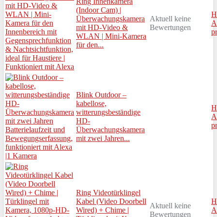
Ring Innenkamera
(Indoor Cam) |
H
Überwachungskamera
Aktuell keine
A
mit HD-Video &
Bewertungen
p
WLAN | Mini-Kamera
für den...
Blink Outdoor –
kabellose,
H
witterungsbeständige
A
HD-
p
Überwachungskamera
mit zwei Jahren...
Ring Videotürklingel
Kabel (Video Doorbell
H
Aktuell keine
Wired) + Chime |
A
Bewertungen