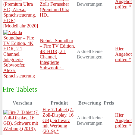
Angebot
Zoll) Fernseher
Bewertungen
prüfen *
(Premium Ultra
HD...
Nebula Soundbar
– Fire TV Edition,
Hier
4K HDR, 2.1
Aktuell keine
Angebot
Channel,
Bewertungen
prüfen *
Integrierte
Subwoofer...
Fire Tablets
Vorschau
Produkt
Bewertung
Preis
Fire 7-Tablet (7-
Zoll-Display, 16
Hier
Aktuell keine
GB), Schwarz
Angebot
Bewertungen
mit Werbung
prüfen *
(2019).*