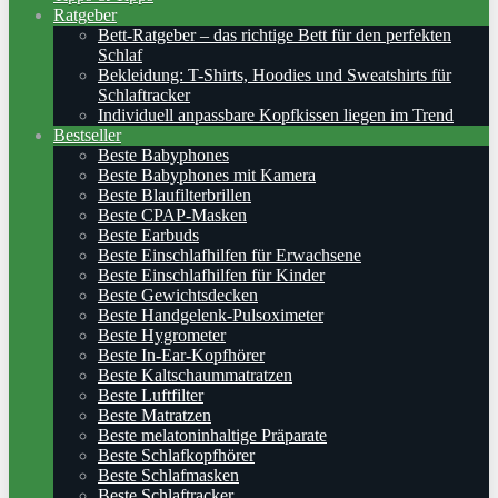
Ratgeber
Bett-Ratgeber – das richtige Bett für den perfekten
Schlaf
Bekleidung: T-Shirts, Hoodies und Sweatshirts für
Schlaftracker
Individuell anpassbare Kopfkissen liegen im Trend
Bestseller
Beste Babyphones
Beste Babyphones mit Kamera
Beste Blaufilterbrillen
Beste CPAP-Masken
Beste Earbuds
Beste Einschlafhilfen für Erwachsene
Beste Einschlafhilfen für Kinder
Beste Gewichtsdecken
Beste Handgelenk-Pulsoximeter
Beste Hygrometer
Beste In-Ear-Kopfhörer
Beste Kaltschaummatratzen
Beste Luftfilter
Beste Matratzen
Beste melatoninhaltige Präparate
Beste Schlafkopfhörer
Beste Schlafmasken
Beste Schlaftracker