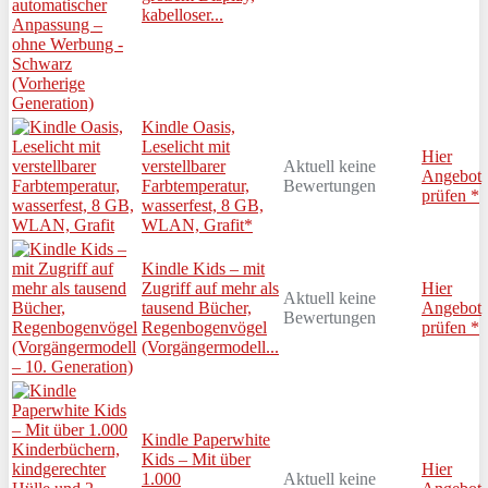
kabelloser...
Kindle Oasis,
Leselicht mit
Hier
verstellbarer
Aktuell keine
Angebot
Farbtemperatur,
Bewertungen
prüfen *
wasserfest, 8 GB,
WLAN, Grafit*
Kindle Kids – mit
Zugriff auf mehr als
Hier
Aktuell keine
tausend Bücher,
Angebot
Bewertungen
Regenbogenvögel
prüfen *
(Vorgängermodell...
Kindle Paperwhite
Kids – Mit über
Hier
1.000
Aktuell keine