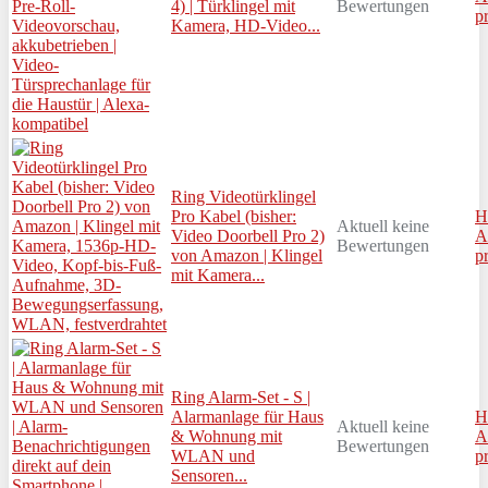
4) | Türklingel mit
Bewertungen
p
Kamera, HD-Video...
Ring Videotürklingel
Pro Kabel (bisher:
H
Aktuell keine
Video Doorbell Pro 2)
A
Bewertungen
von Amazon | Klingel
p
mit Kamera...
Ring Alarm-Set - S |
Alarmanlage für Haus
H
Aktuell keine
& Wohnung mit
A
Bewertungen
WLAN und
p
Sensoren...