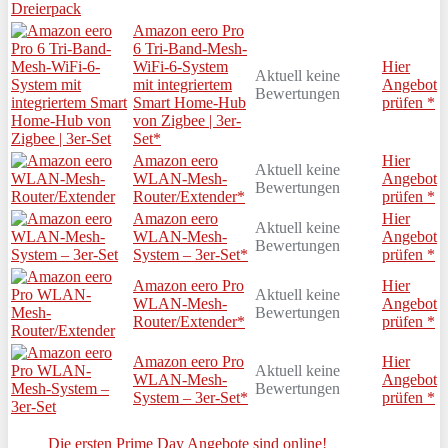
Amazon eero Pro
6 Tri-Band-Mesh-
WiFi-6-System
Hier
Aktuell keine
mit integriertem
Angebot
Bewertungen
Smart Home-Hub
prüfen *
von Zigbee | 3er-
Set*
Amazon eero
Hier
Aktuell keine
WLAN-Mesh-
Angebot
Bewertungen
Router/Extender*
prüfen *
Amazon eero
Hier
Aktuell keine
WLAN-Mesh-
Angebot
Bewertungen
System – 3er-Set*
prüfen *
Amazon eero Pro
Hier
Aktuell keine
WLAN-Mesh-
Angebot
Bewertungen
Router/Extender*
prüfen *
Amazon eero Pro
Hier
Aktuell keine
WLAN-Mesh-
Angebot
Bewertungen
System – 3er-Set*
prüfen *
Die ersten Prime Day Angebote sind online!