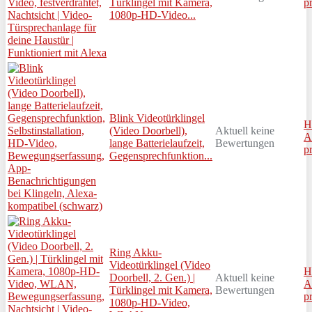
Türklingel mit Kamera,
p
1080p-HD-Video...
Blink Videotürklingel
H
(Video Doorbell),
Aktuell keine
A
lange Batterielaufzeit,
Bewertungen
p
Gegensprechfunktion...
Ring Akku-
Videotürklingel (Video
H
Doorbell, 2. Gen.) |
Aktuell keine
A
Türklingel mit Kamera,
Bewertungen
p
1080p-HD-Video,