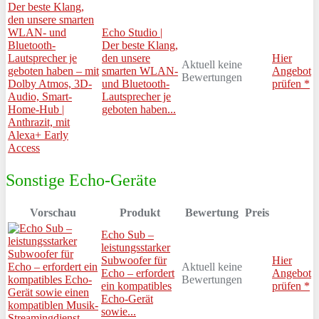
Echo Studio |
Der beste Klang,
den unsere
Hier
Aktuell keine
smarten WLAN-
Angebot
Bewertungen
und Bluetooth-
prüfen *
Lautsprecher je
geboten haben...
Sonstige Echo-Geräte
Vorschau
Produkt
Bewertung
Preis
Echo Sub –
leistungsstarker
Subwoofer für
Hier
Aktuell keine
Echo – erfordert
Angebot
Bewertungen
ein kompatibles
prüfen *
Echo-Gerät
sowie...