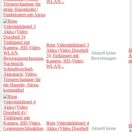
WLAN...
Ring Videotürklingel 3
Akku (Video Doorbell
H
Aktuell keine
3)| Türklingel mit
A
Bewertungen
Kamera, HD-Video,
p
WLAN...
Ring Videotürklingel 4
H
Akku (Video Doorbell
Aktuell keine
A