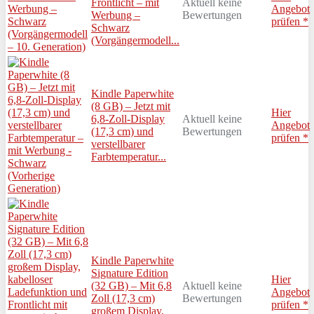
Frontlicht – mit
Aktuell keine
Angebot
Werbung –
Bewertungen
prüfen *
Schwarz
(Vorgängermodell...
Kindle Paperwhite
(8 GB) – Jetzt mit
Hier
6,8-Zoll-Display
Aktuell keine
Angebot
(17,3 cm) und
Bewertungen
prüfen *
verstellbarer
Farbtemperatur...
Kindle Paperwhite
Signature Edition
Hier
(32 GB) – Mit 6,8
Aktuell keine
Angebot
Zoll (17,3 cm)
Bewertungen
prüfen *
großem Display,