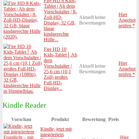
Fire HD 8 Kids-
Tablet | Ab dem
Vorschulalter | 8-
Hier
Zoll-HD-
Aktuell keine
Angebot
Display, 32 GB,
Bewertungen
prüfen *
blaue
kindgerechte
Hülle...
Fire HD 10
Kids-Tablet│ Ab
dem
Hier
Vorschulalter |
Aktuell keine
Angebot
25,6 cm (10,1
Bewertungen
prüfen *
Zoll) großes
Full-HD-
Display...
Kindle Reader
Vorschau
Produkt
Bewertung
Preis
Kindle, jetzt mit
integriertem
Hier