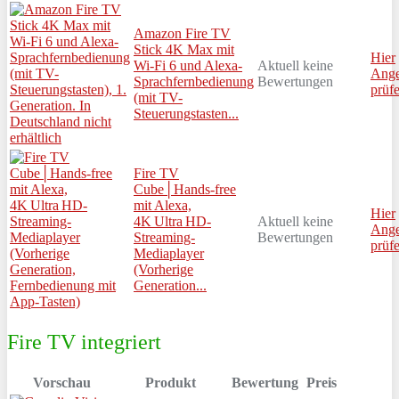
Amazon Fire TV
Stick 4K Max mit
Hier
Wi-Fi 6 und Alexa-
Aktuell keine
Ange
Sprachfernbedienung
Bewertungen
prüf
(mit TV-
Steuerungstasten...
Fire TV
Cube│Hands-free
mit Alexa,
Hier
4K Ultra HD-
Aktuell keine
Ange
Streaming-
Bewertungen
prüf
Mediaplayer
(Vorherige
Generation...
Fire TV integriert
Vorschau
Produkt
Bewertung
Preis