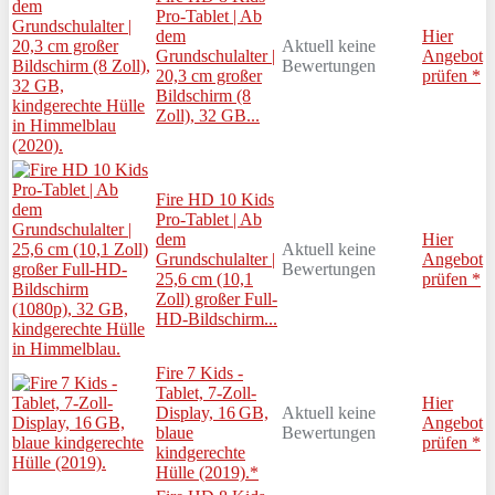
Pro-Tablet | Ab
dem
Hier
Aktuell keine
Grundschulalter |
Angebot
Bewertungen
20,3 cm großer
prüfen *
Bildschirm (8
Zoll), 32 GB...
Fire HD 10 Kids
Pro-Tablet | Ab
dem
Hier
Aktuell keine
Grundschulalter |
Angebot
Bewertungen
25,6 cm (10,1
prüfen *
Zoll) großer Full-
HD-Bildschirm...
Fire 7 Kids -
Tablet, 7-Zoll-
Hier
Display, 16 GB,
Aktuell keine
Angebot
blaue
Bewertungen
prüfen *
kindgerechte
Hülle (2019).*