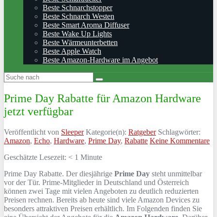
Beste Schnarchstopper
Beste Schnarch Westen
Beste Smart Aroma Diffuser
Beste Wake Up Lights
Beste Wärmeunterbetten
Beste Apple Watch
Beste Amazon-Hardware im Angebot
Prime Day Rabatte für Amazon Hardware
jetzt verfügbar
Veröffentlicht von
Sleeper
Kategorie(n):
Ratgeber
Schlagwörter:
Amazon
,
Echo
,
Hardware
,
Prime Day
,
Rabatte
Keine Kommentare
Geschätzte Lesezeit:
< 1
Minute
Prime Day Rabatte. Der diesjährige
Prime Day
steht unmittelbar
vor der Tür. Prime-Mitglieder in Deutschland und Österreich
können zwei Tage mit vielen Angeboten zu deutlich reduzierten
Preisen rechnen. Bereits ab heute sind viele Amazon Devices zu
besonders attraktiven Preisen erhältlich. Im Folgenden finden Sie