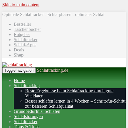
Skip to main content
Optimale Schlaftracker - Schlafphasen - optimaler Schlaf
Bestseller
Taschenbücher
Ratgeber
Schlaftracker
Schlaf-Apps
Deals
Shop
Schlaftracking.de
Toggle navigation
Home
Schlaftracking
Beste Ergebnisse beim Schlaftracking durch gute
Vitaldaten
Besser schlafen lernen in 4 Wochen – Schritt‑für‑Schritt
zur besseren Schlafqualität
Grundbedürfnis: Schlafen
Schlafstörungen
Schlaftracker
Tipps & Tipps