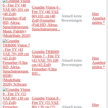
Grundig Vision 6 -
Fire TV (40 VAE
Hier
60) 101 cm (40
Aktuell keine
Angebot
Zoll) Fernseher
Bewertungen
prüfen *
(Full HD, Alexa-
Sprachsteuerung...
Grundig TRB000
Vision 7 - Fire TV
Hier
(43 VAE 70) 109
Aktuell keine
Angebot
cm (43 Zoll)
Bewertungen
prüfen *
Fernseher (Ultra
HD...
Grundig Vision 8 -
Fire TV (55 VAE
Hier
80) 139 cm (55
Aktuell keine