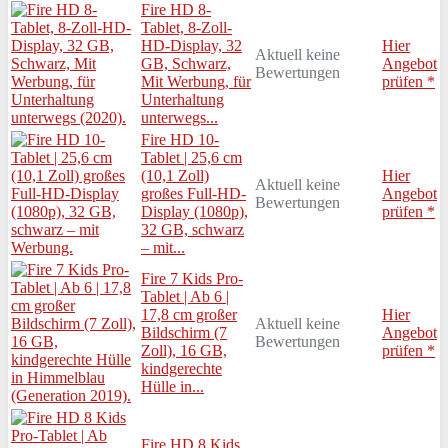
Fire HD 8-
Tablet, 8-Zoll-
HD-Display, 32
Hier
Aktuell keine
GB, Schwarz,
Angebot
Bewertungen
Mit Werbung, für
prüfen *
Unterhaltung
unterwegs...
Fire HD 10-
Tablet | 25,6 cm
(10,1 Zoll)
Hier
Aktuell keine
großes Full-HD-
Angebot
Bewertungen
Display (1080p),
prüfen *
32 GB, schwarz
– mit...
Fire 7 Kids Pro-
Tablet | Ab 6 |
17,8 cm großer
Hier
Aktuell keine
Bildschirm (7
Angebot
Bewertungen
Zoll), 16 GB,
prüfen *
kindgerechte
Hülle in...
Fire HD 8 Kids