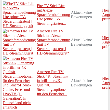
Fire TV Stick Lite
mit Alexa-
Hier
Aktuell keine
Sprachfernbedienung
Ange
Bewertungen
Lite (ohne TV-
prüf
Steuerungstasten...
Amazon Fire TV
Stick mit Alexa-
Hier
Sprachfernbedienung
Aktuell keine
Ange
(mit TV-
Bewertungen
prüf
Steuerungstasten) |
HD-Streaminggerät*
Amazon Fire TV
Stick 4K, Streaming
Hier
in brillanter 4K-
Aktuell keine
Ange
Qualität,
Bewertungen
prüf
Steuerungsoptionen
für den Fernseher...