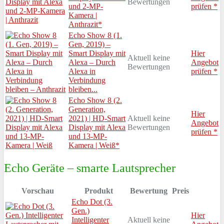
Bewertungen
und 2-MP-
prüfen *
Kamera |
Anthrazit*
Echo Show 8 (1.
Gen, 2019) –
Smart Display mit
Hier
Aktuell keine
Alexa – Durch
Angebot
Bewertungen
Alexa in
prüfen *
Verbindung
bleiben...
Echo Show 8 (2.
Generation,
Hier
2021) | HD-Smart
Aktuell keine
Angebot
Display mit Alexa
Bewertungen
prüfen *
und 13-MP-
Kamera | Weiß*
Echo Geräte – smarte Lautsprecher
Vorschau
Produkt
Bewertung
Preis
Echo Dot (3.
Gen.)
Hier
Intelligenter
Aktuell keine