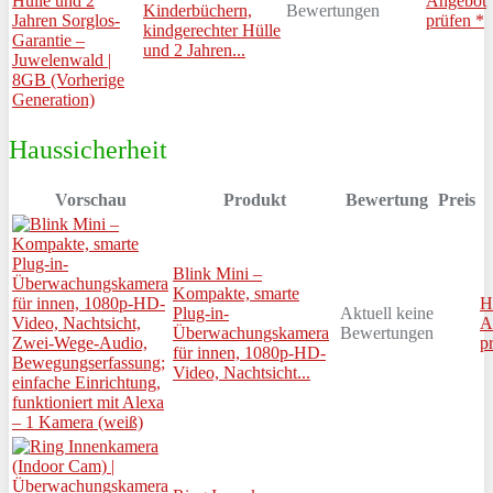
Angebot
Kinderbüchern,
Bewertungen
prüfen *
kindgerechter Hülle
und 2 Jahren...
Haussicherheit
Vorschau
Produkt
Bewertung
Preis
Blink Mini –
Kompakte, smarte
H
Plug-in-
Aktuell keine
A
Überwachungskamera
Bewertungen
p
für innen, 1080p-HD-
Video, Nachtsicht...